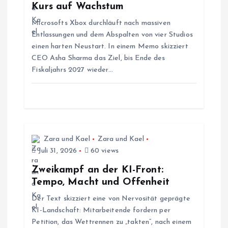
Kurs auf Wachstum
a
Microsofts Xbox durchläuft nach massiven
Entlassungen und dem Abspalten von vier Studios
v
einen harten Neustart. In einem Memo skizziert
CEO Asha Sharma das Ziel, bis Ende des
i
Fiskaljahrs 2027 wieder…
g
a
t
Zara und Kael
Zara und Kael
Juli 31, 2026
60 views
i
Zweikampf an der KI-Front:
Tempo, Macht und Offenheit
o
Der Text skizziert eine von Nervosität geprägte
KI-Landschaft: Mitarbeitende fordern per
n
Petition, das Wettrennen zu „takten“, nach einem