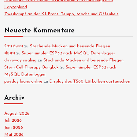
Schrauben statt Kleber: erwachsene Entscheidungen im
Laptopland
Zweikampf an der KI-Front: Tempo, Macht und Offenheit
Neueste Kommentare
ร้านต่อผม
zu
Stechende Mücken und beisende Fliegen
ต่อผม
zu
Super simpler ESP32 nach MySQL Datenlogger
driveway sealing
zu
Stechende Mücken und beisende Fliegen
Stem Cell Therapy Bangkok
zu
Super simpler ESP32 nach
MySQL Datenlogger
payday loans online
zu
Display des TS80 Lötkolben austauschen
Archiv
August 2026
Juli 2026
Juni 2026
Mai 2026