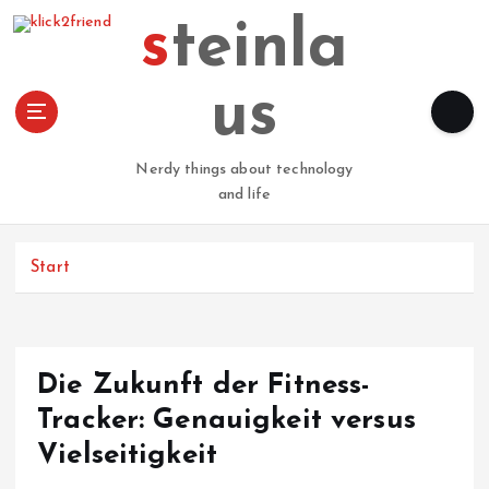
Z
steinla
u
m
I
us
n
h
a
Nerdy things about technology
l
and life
t
s
p
Start
r
i
n
g
Die Zukunft der Fitness-
e
n
Tracker: Genauigkeit versus
Vielseitigkeit