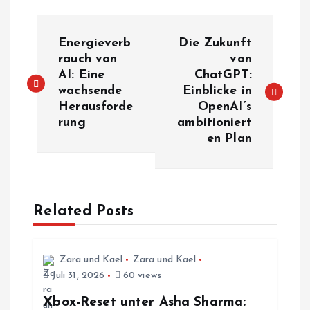
B
Energieverb
Die Zukunft
e
rauch von
von
AI: Eine
ChatGPT:
wachsende
Einblicke in
i
Herausforde
OpenAI’s
rung
ambitioniert
t
en Plan
r
a
Related Posts
g
s
Zara und Kael
Zara und Kael
Juli 31, 2026
60 views
n
Xbox-Reset unter Asha Sharma: