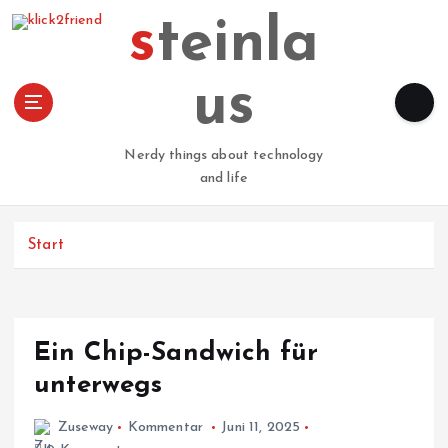
Z
steinla
u
m
I
us
n
h
a
Nerdy things about technology
l
and life
t
s
p
Start
r
i
n
g
Ein Chip-Sandwich für
e
n
unterwegs
Zuseway
Kommentar
Juni 11, 2025