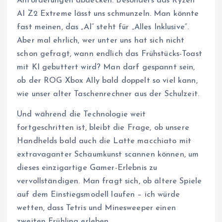
Anforderungen abdecken. Besonders das Ryzen
AI Z2 Extreme lässt uns schmunzeln. Man könnte
fast meinen, das „AI“ steht für „Alles Inklusive“.
Aber mal ehrlich, wer unter uns hat sich nicht
schon gefragt, wann endlich das Frühstücks-Toast
mit KI gebuttert wird? Man darf gespannt sein,
ob der ROG Xbox Ally bald doppelt so viel kann,
wie unser alter Taschenrechner aus der Schulzeit.
Und während die Technologie weit
fortgeschritten ist, bleibt die Frage, ob unsere
Handhelds bald auch die Latte macchiato mit
extravaganter Schaumkunst scannen können, um
dieses einzigartige Gamer-Erlebnis zu
vervollständigen. Man fragt sich, ob ältere Spiele
auf dem Einstiegsmodell laufen – ich würde
wetten, dass Tetris und Minesweeper einen
zweiten Frühling erleben.