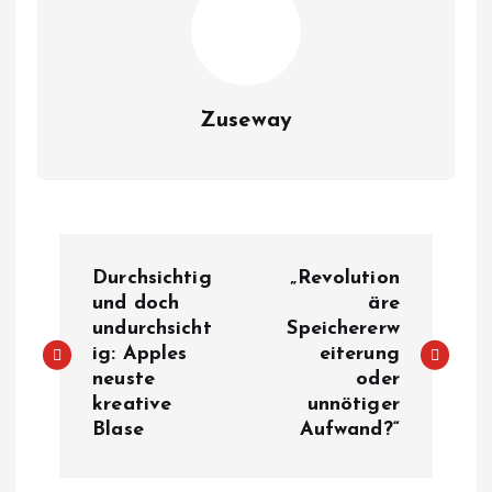
Zuseway
B
Durchsichtig
„Revolution
e
und doch
äre
undurchsicht
Speichererw
ig: Apples
eiterung
i
neuste
oder
kreative
unnötiger
t
Blase
Aufwand?“
r