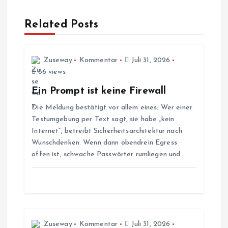
a
Related Posts
g
s
Zuseway
Kommentar
Juli 31, 2026
86 views
n
Ein Prompt ist keine Firewall
Die Meldung bestätigt vor allem eines: Wer einer
a
Testumgebung per Text sagt, sie habe „kein
Internet“, betreibt Sicherheitsarchitektur nach
v
Wunschdenken. Wenn dann obendrein Egress
offen ist, schwache Passwörter rumliegen und…
i
g
a
Zuseway
Kommentar
Juli 31, 2026