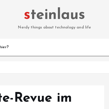
steinlaus
Nerdy things about technology and life
hier?
m
te-Revue im