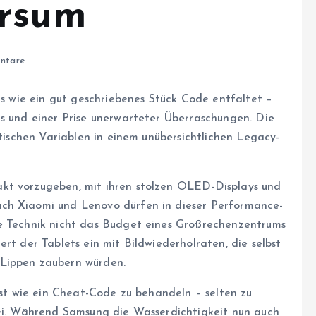
ersum
ntare
ets wie ein gut geschriebenes Stück Code entfaltet –
gs und einer Prise unerwarteter Überraschungen. Die
ptischen Variablen in einem unübersichtlichen Legacy-
kt vorzugeben, mit ihren stolzen OLED-Displays und
ch Xiaomi und Lenovo dürfen in dieser Performance-
ge Technik nicht das Budget eines Großrechenzentrums
rt der Tablets ein mit Bildwiederholraten, die selbst
 Lippen zaubern würden.
fast wie ein Cheat-Code zu behandeln – selten zu
rei. Während Samsung die Wasserdichtigkeit nun auch