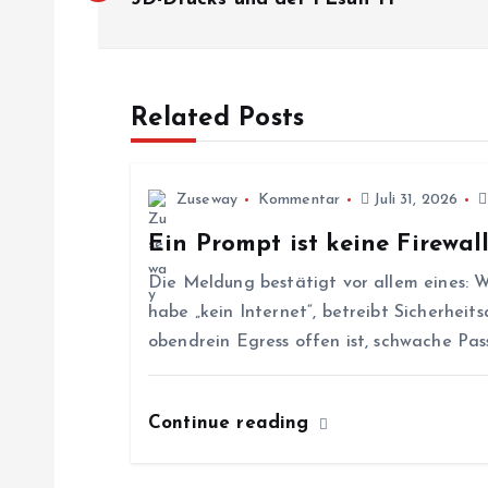
e
i
Related Posts
t
r
Zuseway
Kommentar
Juli 31, 2026
Ein Prompt ist keine Firewal
a
Die Meldung bestätigt vor allem eines: W
g
habe „kein Internet“, betreibt Sicherhe
obendrein Egress offen ist, schwache Pa
s
Continue reading
n