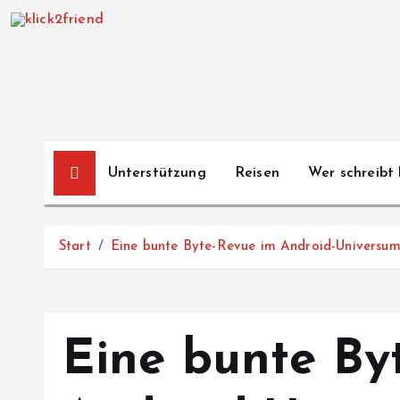
Z
u
m
I
n
h
a
Unterstützung
Reisen
Wer schreibt 
l
t
s
Start
Eine bunte Byte-Revue im Android-Universu
p
r
i
n
Eine bunte By
g
e
n