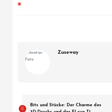
▣
Zuseway
B
Bits und Stücke: Der Charme des
3D-Drucks und der FLsun T1