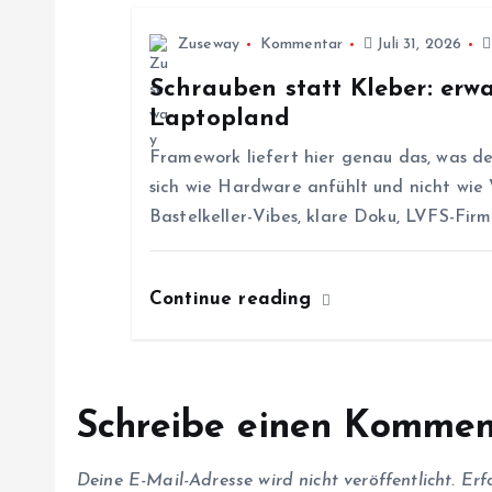
a
Zuseway
Kommentar
Juli 31, 2026
v
Schrauben statt Kleber: er
Laptopland
i
Framework liefert hier genau das, was de
g
sich wie Hardware anfühlt und nicht wie
Bastelkeller-Vibes, klare Doku, LVFS-Fi
a
Continue reading
t
i
Schreibe einen Kommen
o
Deine E-Mail-Adresse wird nicht veröffentlicht.
Erf