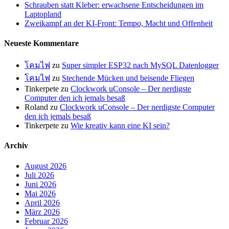
Schrauben statt Kleber: erwachsene Entscheidungen im
Laptopland
Zweikampf an der KI-Front: Tempo, Macht und Offenheit
Neueste Kommentare
โคมไฟ
zu
Super simpler ESP32 nach MySQL Datenlogger
โคมไฟ
zu
Stechende Mücken und beisende Fliegen
Tinkerpete
zu
Clockwork uConsole – Der nerdigste
Computer den ich jemals besaß
Roland
zu
Clockwork uConsole – Der nerdigste Computer
den ich jemals besaß
Tinkerpete
zu
Wie kreativ kann eine KI sein?
Archiv
August 2026
Juli 2026
Juni 2026
Mai 2026
April 2026
März 2026
Februar 2026