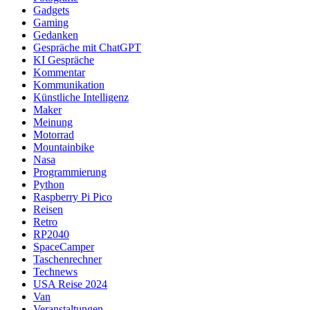
Gadgets
Gaming
Gedanken
Gespräche mit ChatGPT
KI Gespräche
Kommentar
Kommunikation
Künstliche Intelligenz
Maker
Meinung
Motorrad
Mountainbike
Nasa
Programmierung
Python
Raspberry Pi Pico
Reisen
Retro
RP2040
SpaceCamper
Taschenrechner
Technews
USA Reise 2024
Van
Veranstaltungen