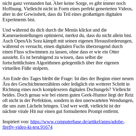
nicht ganz verstanden hat. Aber keine Sorge, es gibt immer noch
Hoffnung. Vielleicht nicht in Form eines perfekt generierten Videos,
aber in der Gewissheit, dass du Teil eines großartigen digitalen
Experiments bist.
Und während du dich durch die Menüs klickst und die
Kameraeinstellungen optimierst, merkst du, dass du nicht allein bist.
Auch OpenAIs Sora kämpft mit seinen eigenen Herausforderungen,
während es versucht, einen digitalen Fuchs überzeugend durch
einen Fluss schwimmen zu lassen, ohne dass er wie ein Otter
aussieht. Es ist beruhigend zu wissen, dass selbst die
fortschrittlichsten Algorithmen gelegentlich über ihre eigenen
virtuellen Füße stolpern.
Am Ende des Tages bleibt die Frage: Ist dies der Beginn einer neuen
Ära des Geschichtenerzählens oder lediglich ein weiterer Schritt in
Richtung eines noch komplexeren digitalen Dschungels? Vielleicht
beides. Doch genau wie bei einem guten Geek-Humor liegt der Reiz
oft nicht in der Perfektion, sondern in den unerwarteten Wendungen,
die uns zum Lächeln bringen. Und wer weiß, vielleicht ist der
nächste virale Hit nur einen gut formulierten Prompt entfernt.
Inspiriert von:
https://www.computerbase.de/artikel/apps/adobe-
firefly-video-ki-test.91674