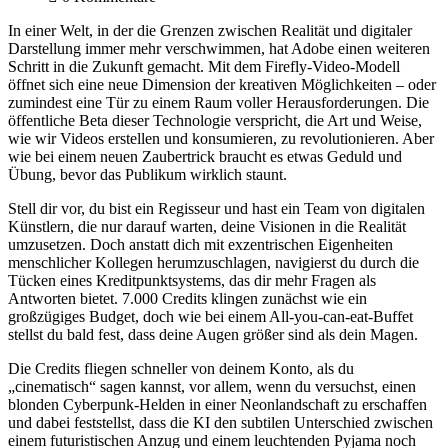
In einer Welt, in der die Grenzen zwischen Realität und digitaler
Darstellung immer mehr verschwimmen, hat Adobe einen weiteren
Schritt in die Zukunft gemacht. Mit dem Firefly-Video-Modell
öffnet sich eine neue Dimension der kreativen Möglichkeiten – oder
zumindest eine Tür zu einem Raum voller Herausforderungen. Die
öffentliche Beta dieser Technologie verspricht, die Art und Weise,
wie wir Videos erstellen und konsumieren, zu revolutionieren. Aber
wie bei einem neuen Zaubertrick braucht es etwas Geduld und
Übung, bevor das Publikum wirklich staunt.
Stell dir vor, du bist ein Regisseur und hast ein Team von digitalen
Künstlern, die nur darauf warten, deine Visionen in die Realität
umzusetzen. Doch anstatt dich mit exzentrischen Eigenheiten
menschlicher Kollegen herumzuschlagen, navigierst du durch die
Tücken eines Kreditpunktsystems, das dir mehr Fragen als
Antworten bietet. 7.000 Credits klingen zunächst wie ein
großzügiges Budget, doch wie bei einem All-you-can-eat-Buffet
stellst du bald fest, dass deine Augen größer sind als dein Magen.
Die Credits fliegen schneller von deinem Konto, als du
„cinematisch“ sagen kannst, vor allem, wenn du versuchst, einen
blonden Cyberpunk-Helden in einer Neonlandschaft zu erschaffen
und dabei feststellst, dass die KI den subtilen Unterschied zwischen
einem futuristischen Anzug und einem leuchtenden Pyjama noch