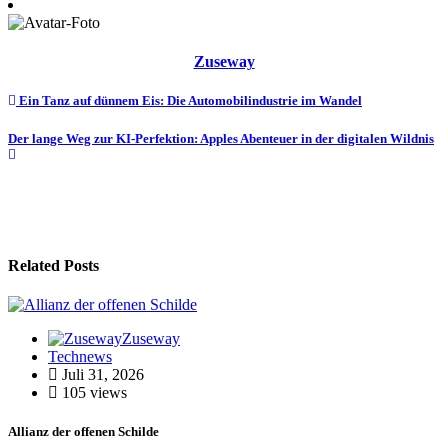
Zuseway
Beitragsnavigation
Ein Tanz auf dünnem Eis: Die Automobilindustrie im Wandel
Der lange Weg zur KI-Perfektion: Apples Abenteuer in der digitalen Wildnis
Related Posts
Zuseway
Technews
Juli 31, 2026
105 views
Allianz der offenen Schilde