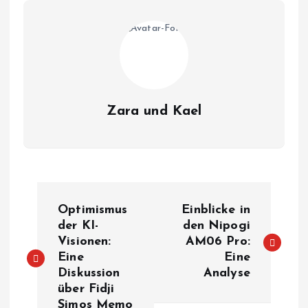
Zara und Kael
B
Optimismus
Einblicke in
e
der KI-
den Nipogi
Visionen:
AM06 Pro:
Eine
Eine
i
Diskussion
Analyse
über Fidji
t
Simos Memo