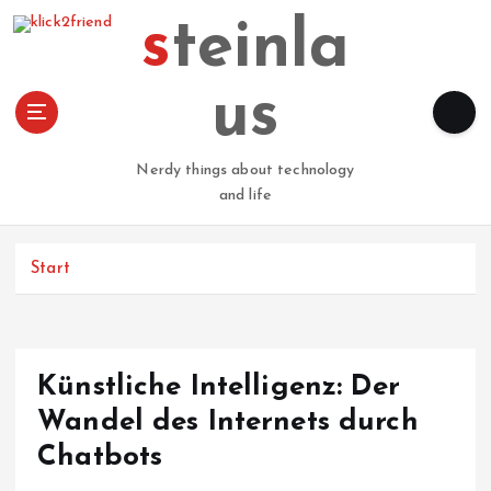
Z
steinla
u
m
I
us
n
h
a
Nerdy things about technology
l
and life
t
s
p
Start
r
i
n
g
Künstliche Intelligenz: Der
e
n
Wandel des Internets durch
Chatbots