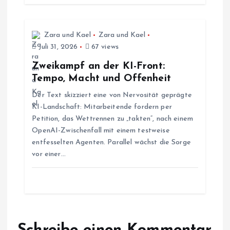
a
t
Zara und Kael
Zara und Kael
Juli 31, 2026
67 views
i
Zweikampf an der KI-Front:
Tempo, Macht und Offenheit
o
Der Text skizziert eine von Nervosität geprägte
KI-Landschaft: Mitarbeitende fordern per
n
Petition, das Wettrennen zu „takten“, nach einem
OpenAI-Zwischenfall mit einem testweise
entfesselten Agenten. Parallel wächst die Sorge
vor einer…