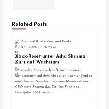
r
a
Related Posts
g
s
Zara und Kael
Zara und Kael
Juli 31, 2026
70 views
n
Xbox-Reset unter Asha Sharma:
Kurs auf Wachstum
a
Microsofts Xbox durchläuft nach massiven
Entlassungen und dem Abspalten von vier Studios
v
einen harten Neustart. In einem Memo skizziert
CEO Asha Sharma das Ziel, bis Ende des
i
Fiskaljahrs 2027 wieder…
g