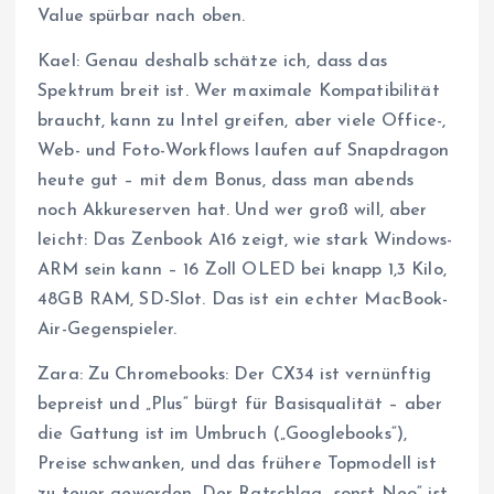
Value spürbar nach oben.
Kael: Genau deshalb schätze ich, dass das
Spektrum breit ist. Wer maximale Kompatibilität
braucht, kann zu Intel greifen, aber viele Office-,
Web- und Foto-Workflows laufen auf Snapdragon
heute gut – mit dem Bonus, dass man abends
noch Akkureserven hat. Und wer groß will, aber
leicht: Das Zenbook A16 zeigt, wie stark Windows-
ARM sein kann – 16 Zoll OLED bei knapp 1,3 Kilo,
48GB RAM, SD-Slot. Das ist ein echter MacBook-
Air-Gegenspieler.
Zara: Zu Chromebooks: Der CX34 ist vernünftig
bepreist und „Plus“ bürgt für Basisqualität – aber
die Gattung ist im Umbruch („Googlebooks“),
Preise schwanken, und das frühere Topmodell ist
zu teuer geworden. Der Ratschlag „sonst Neo“ ist