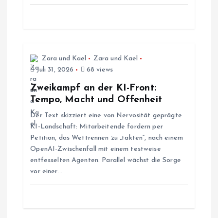
g
a
t
Zara und Kael
Zara und Kael
Juli 31, 2026
68 views
i
Zweikampf an der KI-Front:
Tempo, Macht und Offenheit
o
Der Text skizziert eine von Nervosität geprägte
KI-Landschaft: Mitarbeitende fordern per
n
Petition, das Wettrennen zu „takten“, nach einem
OpenAI-Zwischenfall mit einem testweise
entfesselten Agenten. Parallel wächst die Sorge
vor einer…