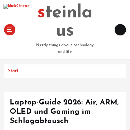
Z
steinla
u
m
I
us
n
h
a
Nerdy things about technology
l
and life
t
s
p
Start
r
i
n
g
Laptop-Guide 2026: Air, ARM,
e
n
OLED und Gaming im
Schlagabtausch