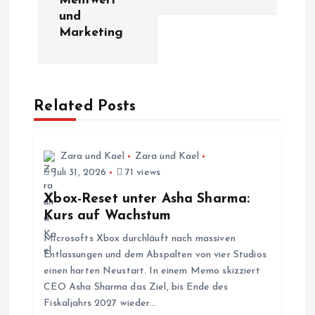
Mehrwert
und
t
Marketing
r
a
Related Posts
g
s
Zara und Kael
Zara und Kael
Juli 31, 2026
71 views
n
Xbox-Reset unter Asha Sharma:
Kurs auf Wachstum
a
Microsofts Xbox durchläuft nach massiven
Entlassungen und dem Abspalten von vier Studios
v
einen harten Neustart. In einem Memo skizziert
CEO Asha Sharma das Ziel, bis Ende des
i
Fiskaljahrs 2027 wieder…