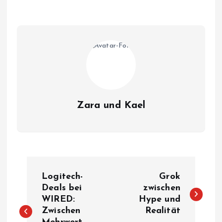
Zara und Kael
B
Logitech-
Grok
e
Deals bei
zwischen
WIRED:
Hype und
Zwischen
Realität
i