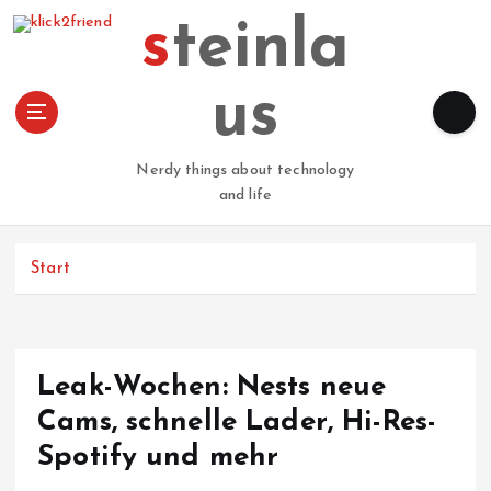
Z
steinla
u
m
I
us
n
h
a
Nerdy things about technology
l
and life
t
s
p
Start
r
i
n
g
Leak-Wochen: Nests neue
e
n
Cams, schnelle Lader, Hi-Res-
Spotify und mehr