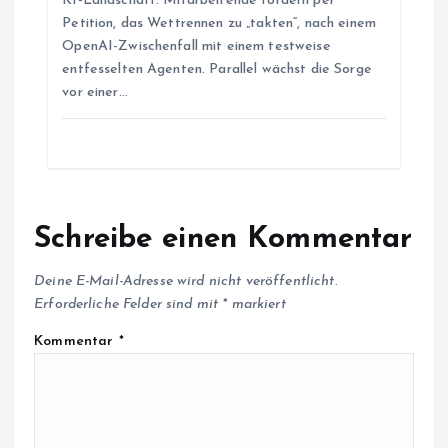
KI-Landschaft: Mitarbeitende fordern per
n
Petition, das Wettrennen zu „takten“, nach einem
OpenAI-Zwischenfall mit einem testweise
entfesselten Agenten. Parallel wächst die Sorge
vor einer…
Schreibe einen Kommentar
Deine E-Mail-Adresse wird nicht veröffentlicht.
Erforderliche Felder sind mit
*
markiert
Kommentar
*