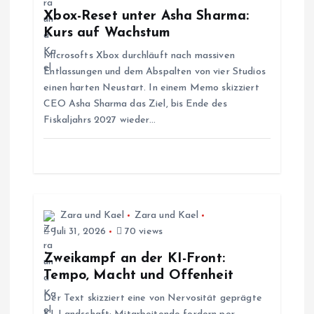
n
Xbox-Reset unter Asha Sharma:
Kurs auf Wachstum
a
Microsofts Xbox durchläuft nach massiven
Entlassungen und dem Abspalten von vier Studios
v
einen harten Neustart. In einem Memo skizziert
CEO Asha Sharma das Ziel, bis Ende des
i
Fiskaljahrs 2027 wieder…
g
a
t
Zara und Kael
Zara und Kael
Juli 31, 2026
70 views
i
Zweikampf an der KI-Front:
Tempo, Macht und Offenheit
o
Der Text skizziert eine von Nervosität geprägte