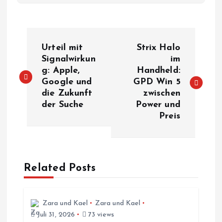
B
Urteil mit
Strix Halo
e
Signalwirkun
im
g: Apple,
Handheld:
Google und
GPD Win 5
i
die Zukunft
zwischen
der Suche
Power und
t
Preis
r
a
Related Posts
g
s
Zara und Kael
Zara und Kael
Juli 31, 2026
73 views