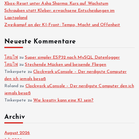
Xbox-Reset unter Asha Sharma: Kurs auf Wachstum
Schrauben statt Kleber: erwachsene Entscheidungen im
Laptopland
Zweikampf an der KI-Front: Tempo, Macht und Offenheit
Neueste Kommentare
โคมไฟ
zu
Super simpler ESP32 nach MySQL Datenlogger
โคมไฟ
zu
Stechende Mücken und beisende Fliegen
Tinkerpete
zu
Clockwork uConsole – Der nerdigste Computer
den ich jemals besaß
Roland
zu
Clockwork uConsole – Der nerdigste Computer den ich
jemals besaß
Tinkerpete
zu
Wie kreativ kann eine KI sein?
Archiv
August 2026