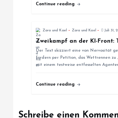
n
Continue reading
a
v
Zara und Kael
Zara und Kael
Juli 31, 
Zweikampf an der KI-Front:
i
Der Text skizziert eine von Nervosität 
g
fordern per Petition, das Wettrennen zu
mit einem testweise entfesselten Agenten
a
Continue reading
t
i
Schreibe einen Kommen