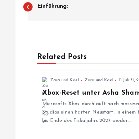
B
Einführung:
e
i
t
Related Posts
r
Zara und Kael
Zara und Kael
Juli 31, 
a
Xbox-Reset unter Asha Sha
g
Microsofts Xbox durchläuft nach massive
Studios einen harten Neustart. In einem
s
bis Ende des Fiskaljahrs 2027 wieder…