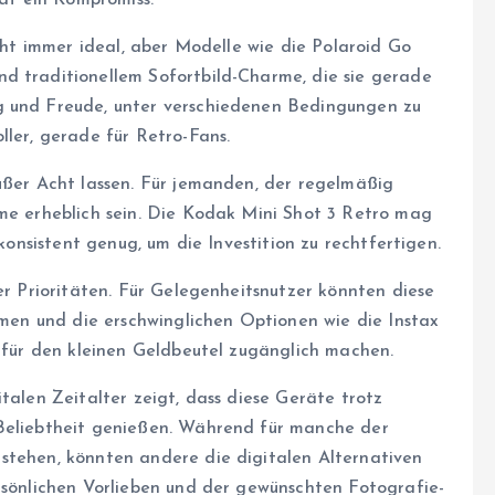
tät ein Kompromiss.
icht immer ideal, aber Modelle wie die Polaroid Go
d traditionellem Sofortbild-Charme, die sie gerade
g und Freude, unter verschiedenen Bedingungen zu
ller, gerade für Retro-Fans.
außer Acht lassen. Für jemanden, der regelmäßig
lme erheblich sein. Die Kodak Mini Shot 3 Retro mag
 konsistent genug, um die Investition zu rechtfertigen.
der Prioritäten. Für Gelegenheitsnutzer könnten diese
ilmen und die erschwinglichen Optionen wie die Instax
h für den kleinen Geldbeutel zugänglich machen.
talen Zeitalter zeigt, dass diese Geräte trotz
 Beliebtheit genießen. Während für manche der
stehen, könnten andere die digitalen Alternativen
ersönlichen Vorlieben und der gewünschten Fotografie-