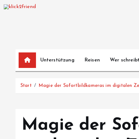
Z
u
m
I
n
h
a
Unterstützung
Reisen
Wer schreibt
l
t
s
Start
Magie der Sofortbildkameras im digitalen Ze
p
r
i
n
Magie der Sof
g
e
n