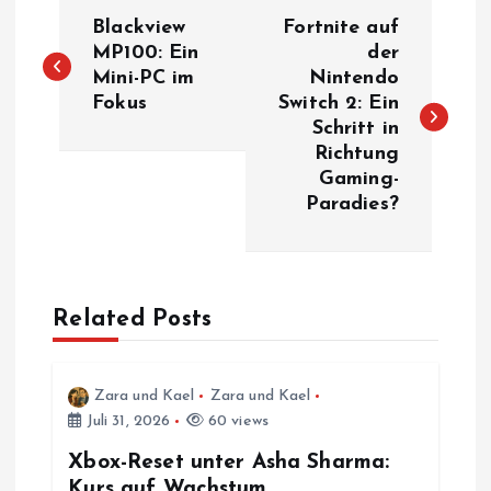
B
Blackview
Fortnite auf
e
MP100: Ein
der
Mini-PC im
Nintendo
Fokus
Switch 2: Ein
i
Schritt in
Richtung
t
Gaming-
Paradies?
r
a
Related Posts
g
s
Zara und Kael
Zara und Kael
Juli 31, 2026
60 views
n
Xbox-Reset unter Asha Sharma:
Kurs auf Wachstum