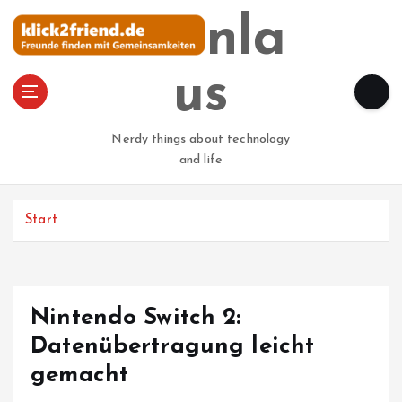
Z
steinla
u
m
I
us
n
h
a
Nerdy things about technology
l
and life
t
s
p
Start
r
i
n
g
Nintendo Switch 2:
e
n
Datenübertragung leicht
gemacht