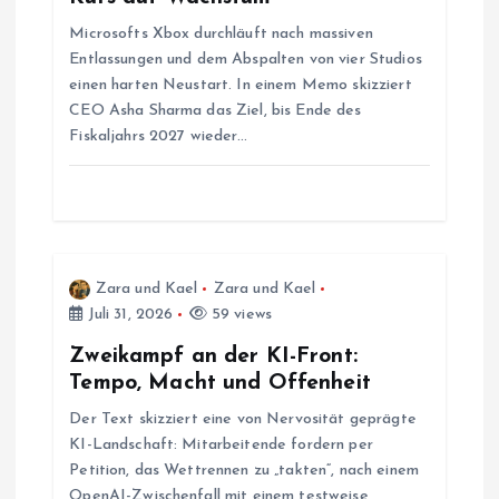
a
Microsofts Xbox durchläuft nach massiven
v
Entlassungen und dem Abspalten von vier Studios
einen harten Neustart. In einem Memo skizziert
i
CEO Asha Sharma das Ziel, bis Ende des
Fiskaljahrs 2027 wieder…
g
a
t
Zara und Kael
Zara und Kael
i
Juli 31, 2026
59 views
Zweikampf an der KI-Front:
o
Tempo, Macht und Offenheit
Der Text skizziert eine von Nervosität geprägte
n
KI-Landschaft: Mitarbeitende fordern per
Petition, das Wettrennen zu „takten“, nach einem
OpenAI-Zwischenfall mit einem testweise