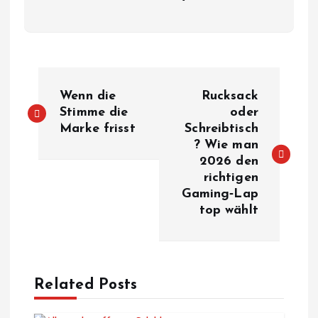
B
Wenn die
Rucksack
e
Stimme die
oder
Marke frisst
Schreibtisch
? Wie man
i
2026 den
richtigen
t
Gaming‑Lap
top wählt
r
a
Related Posts
g