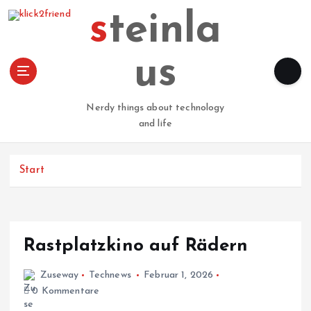
Z
steinla
u
m
I
us
n
h
a
Nerdy things about technology
l
and life
t
s
p
Start
r
i
n
g
Rastplatzkino auf Rädern
e
n
Zuseway
Technews
Februar 1, 2026
0 Kommentare