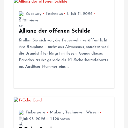
s
Zuseway
Technews
Juli 31, 2026
n
101 views
a
Allianz der offenen Schilde
Stellen Sie sich vor, die Feuerwehr veröffentlicht
v
ihre Baupläne – nicht aus Altruismus, sondern weil
die Brandstifter längst mitlesen. Genau dieses
i
Paradox treibt gerade die KI-Sicherheitsdebatte
an. Auslöser Nummer eins:…
g
a
t
i
Tinkerpete
Maker
,
Technews
,
Wissen
Juli 28, 2026
128 views