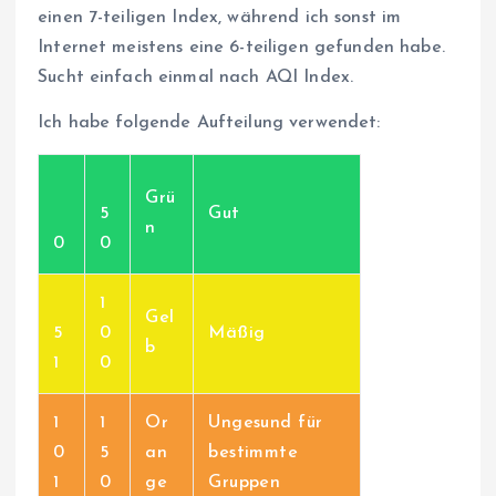
einen 7-teiligen Index, während ich sonst im
Internet meistens eine 6-teiligen gefunden habe.
Sucht einfach einmal nach AQI Index.
Ich habe folgende Aufteilung verwendet:
Grü
5
Gut
n
0
0
1
Gel
5
0
Mäßig
b
1
0
1
1
Or
Ungesund für
0
5
an
bestimmte
1
0
ge
Gruppen