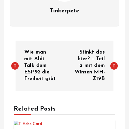
Tinkerpete
B
Wie man
Stinkt das
e
mit Aldi
hier? – Teil
Talk dem
2 mit dem
ESP32 die
Winsen MH-
i
Freiheit gibt
Z19B
t
r
Related Posts
a