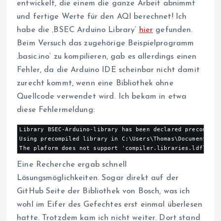
entwickelt, die einem die ganze Arbeit abnimmt
und fertige Werte für den AQI berechnet! Ich
habe die ‚BSEC Arduino Library‘
hier
gefunden.
Beim Versuch das zugehörige Beispielprogramm
‚basic.ino‘ zu kompilieren, gab es allerdings einen
Fehler, da die Arduino IDE scheinbar nicht damit
zurecht kommt, wenn eine Bibliothek ohne
Quellcode verwendet wird. Ich bekam in etwa
diese Fehlermeldung:
Library BSEC-Arduino-library has been declared precompile
Using precompiled library in C:\Users\Thomas\Documents\Ar
The plaform does not support 'compiler.libraries.ldflags'
Eine Recherche ergab schnell
Lösungsmöglichkeiten. Sogar direkt auf der
GitHub Seite der Bibliothek von Bosch, was ich
wohl im Eifer des Gefechtes erst einmal überlesen
hatte. Trotzdem kam ich nicht weiter. Dort stand