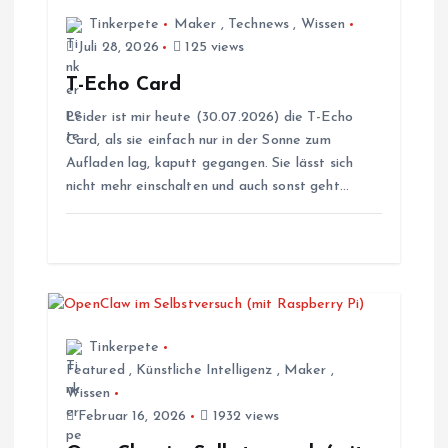
g
Tinkerpete
Maker
,
Technews
,
Wissen
s
Juli 28, 2026
125 views
T-Echo Card
n
Leider ist mir heute (30.07.2026) die T-Echo
Card, als sie einfach nur in der Sonne zum
a
Aufladen lag, kaputt gegangen. Sie lässt sich
nicht mehr einschalten und auch sonst geht…
v
i
g
a
Tinkerpete
Featured
,
Künstliche Intelligenz
,
Maker
,
t
Wissen
Februar 16, 2026
1932 views