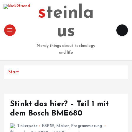
Z
steinla
u
m
I
us
n
h
a
Nerdy things about technology
l
and life
t
s
p
Start
r
i
n
g
Stinkt das hier? – Teil 1 mit
e
n
dem Bosch BME680
Tinkerpete
ESP32
,
Maker
,
Programmierung