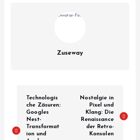
Zuseway
B
Technologis
Nostalgie in
e
che Zäsuren:
Pixel und
Googles
Klang: Die
Nest-
Renaissance
i
Transformat
der Retro-
ion und
Konsolen
t