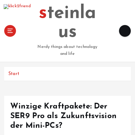
Z
steinla
u
m
I
us
n
h
a
Nerdy things about technology
l
and life
t
s
p
Start
r
i
n
g
Winzige Kraftpakete: Der
e
n
SER9 Pro als Zukunftsvision
der Mini-PCs?