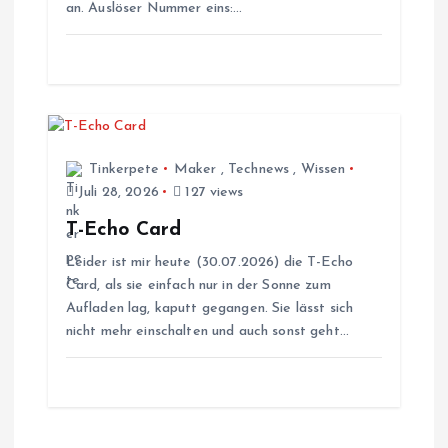
an. Auslöser Nummer eins:…
a
t
i
Tinkerpete
Maker
,
Technews
,
Wissen
o
Juli 28, 2026
127 views
n
T-Echo Card
Leider ist mir heute (30.07.2026) die T-Echo
Card, als sie einfach nur in der Sonne zum
Aufladen lag, kaputt gegangen. Sie lässt sich
nicht mehr einschalten und auch sonst geht…