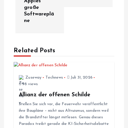
Apples
große
r
Softwareplä
ne
a
g
Related Posts
s
n
Zuseway
Technews
Juli 31, 2026
a
98 views
v
Allianz der offenen Schilde
Stellen Sie sich vor, die Feuerwehr veröffentlicht
i
ihre Baupläne – nicht aus Altruismus, sondern weil
die Brandstifter längst mitlesen. Genau dieses
g
Paradox treibt gerade die KI-Sicherheitsdebatte