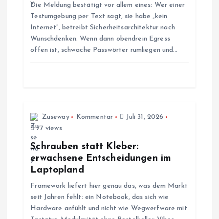
Die Meldung bestätigt vor allem eines: Wer einer
v
Testumgebung per Text sagt, sie habe „kein
Internet“, betreibt Sicherheitsarchitektur nach
i
Wunschdenken. Wenn dann obendrein Egress
offen ist, schwache Passwörter rumliegen und…
g
a
t
Zuseway
Kommentar
Juli 31, 2026
77 views
i
Schrauben statt Kleber:
o
erwachsene Entscheidungen im
Laptopland
n
Framework liefert hier genau das, was dem Markt
seit Jahren fehlt: ein Notebook, das sich wie
Hardware anfühlt und nicht wie Wegwerfware mit