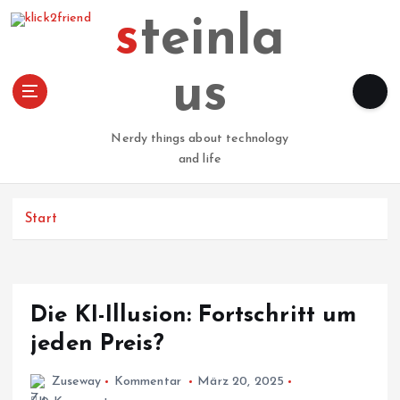
Z
steinla
u
m
I
us
n
h
a
Nerdy things about technology
l
and life
t
s
p
Start
r
i
n
g
Die KI-Illusion: Fortschritt um
e
n
jeden Preis?
Zuseway
Kommentar
März 20, 2025