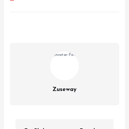
Zuseway
B