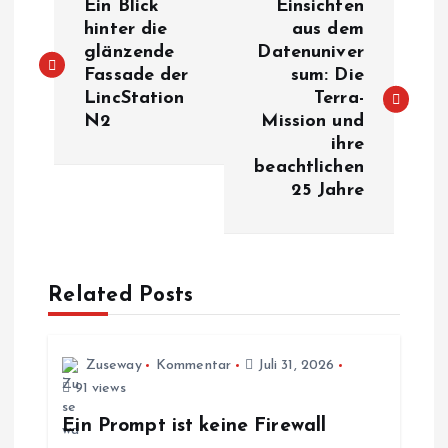
Ein Blick
Einsichten
e
hinter die
aus dem
glänzende
Datenuniver
Fassade der
sum: Die
i
LincStation
Terra-
N2
Mission und
t
ihre
beachtlichen
r
25 Jahre
a
g
Related Posts
s
Zuseway
Kommentar
Juli 31, 2026
n
91 views
a
Ein Prompt ist keine Firewall