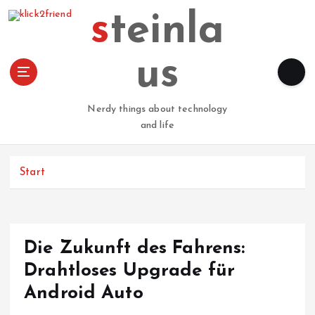
Z
steinla
u
m
I
us
n
h
a
Nerdy things about technology
l
and life
t
s
p
Start
r
i
n
g
Die Zukunft des Fahrens:
e
n
Drahtloses Upgrade für
Android Auto