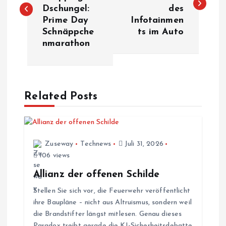
Dschungel:
des
i
Prime Day
Infotainmen
Schnäppche
ts im Auto
t
nmarathon
r
a
Related Posts
g
s
Zuseway
Technews
Juli 31, 2026
106 views
n
Allianz der offenen Schilde
a
Stellen Sie sich vor, die Feuerwehr veröffentlicht
ihre Baupläne – nicht aus Altruismus, sondern weil
v
die Brandstifter längst mitlesen. Genau dieses
Paradox treibt gerade die KI-Sicherheitsdebatte