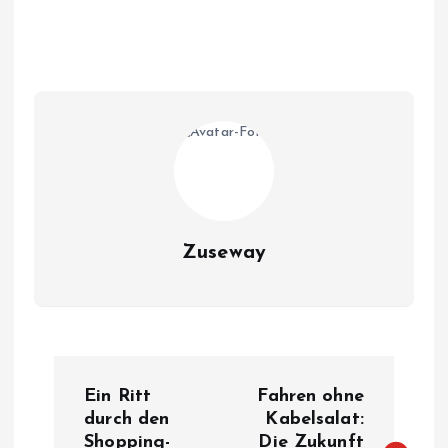
Zuseway
B
Ein Ritt
Fahren ohne
e
durch den
Kabelsalat:
Shopping-
Die Zukunft