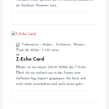
i
an. Auslöser Nummer eins:…
g
a
t
Tinkerpete
Maker
,
Technews
,
Wissen
i
Juli 28, 2026
137 views
T-Echo Card
o
Leider ist mir heute (30.07.2026) die T-Echo
Card, als sie einfach nur in der Sonne zum
n
Aufladen lag, kaputt gegangen. Sie lässt sich
nicht mehr einschalten und auch sonst geht…