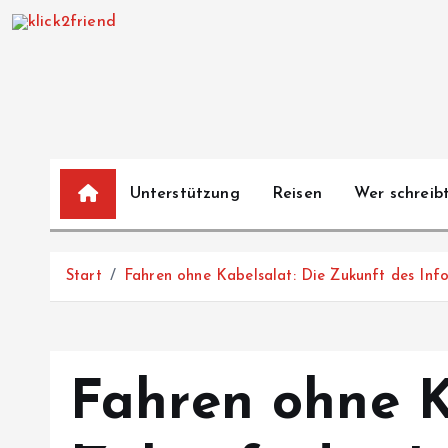
Z
u
m
I
n
h
a
Unterstützung
Reisen
Wer schreibt
l
t
s
Start
Fahren ohne Kabelsalat: Die Zukunft des Inf
p
r
i
n
Fahren ohne K
g
e
n