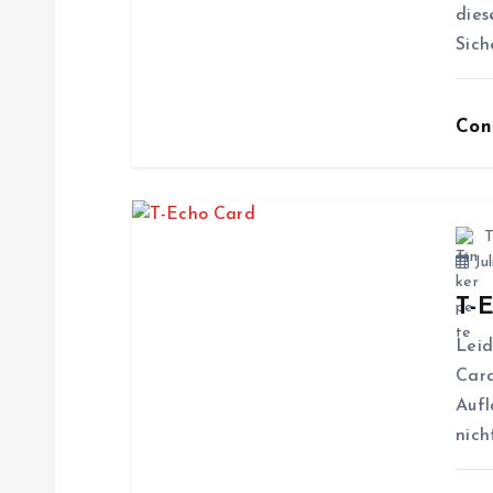
n
dies
Sich
a
v
Con
i
g
T
Jul
a
T-
Leid
t
Card
Aufl
i
nich