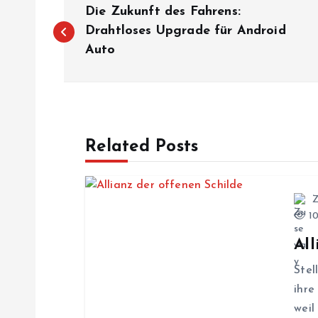
B
Die Zukunft des Fahrens:
e
Drahtloses Upgrade für Android
Auto
i
t
Related Posts
r
a
10
g
All
s
Stel
ihre
weil