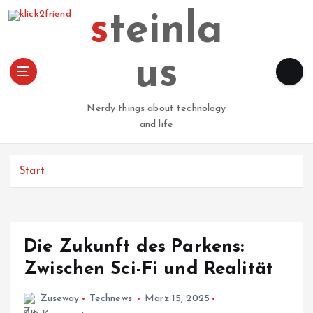
Z
steinla
u
m
I
us
n
h
a
Nerdy things about technology
l
and life
t
s
p
Start
r
i
n
g
Die Zukunft des Parkens:
e
n
Zwischen Sci-Fi und Realität
Zuseway
Technews
März 15, 2025