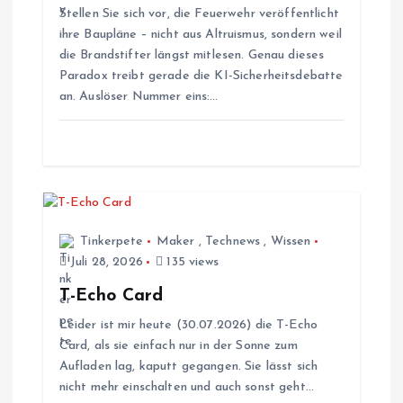
a
Stellen Sie sich vor, die Feuerwehr veröffentlicht
ihre Baupläne – nicht aus Altruismus, sondern weil
v
die Brandstifter längst mitlesen. Genau dieses
Paradox treibt gerade die KI-Sicherheitsdebatte
i
an. Auslöser Nummer eins:…
g
a
t
Tinkerpete
Maker
,
Technews
,
Wissen
i
Juli 28, 2026
135 views
T-Echo Card
o
Leider ist mir heute (30.07.2026) die T-Echo
Card, als sie einfach nur in der Sonne zum
n
Aufladen lag, kaputt gegangen. Sie lässt sich
nicht mehr einschalten und auch sonst geht…