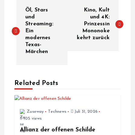
B
Öl, Stars
Kino, Kult
e
und
und 4K:
Streaming:
Prinzessin
Ein
Mononoke
i
modernes
kehrt zurück
Texas-
t
Märchen
r
a
Related Posts
g
s
Zuseway
Technews
Juli 31, 2026
105 views
n
Allianz der offenen Schilde