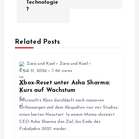
Technologie
r
?
a
g
Related Posts
s
Zara und Kael
Zara und Kael
n
Juli 31, 2026
66 views
a
Xbox-Reset unter Asha Sharma:
Kurs auf Wachstum
v
Microsofts Xbox durchläuft nach massiven
Entlassungen und dem Abspalten von vier Studios
i
einen harten Neustart. In einem Memo skizziert
CEO Asha Sharma das Ziel, bis Ende des
g
Fiskaljahrs 2027 wieder…