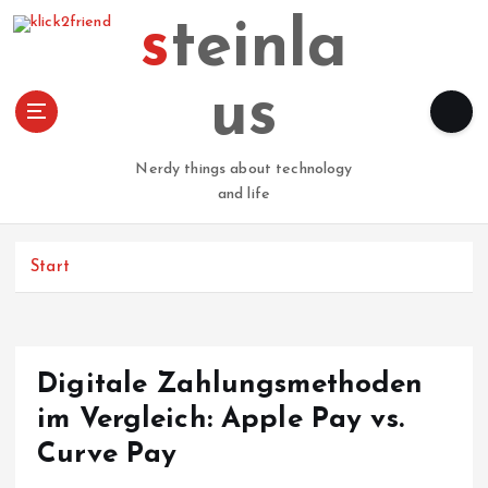
Z
steinla
u
m
I
us
n
h
a
Nerdy things about technology
l
and life
t
s
p
Start
r
i
n
g
Digitale Zahlungsmethoden
e
n
im Vergleich: Apple Pay vs.
Curve Pay