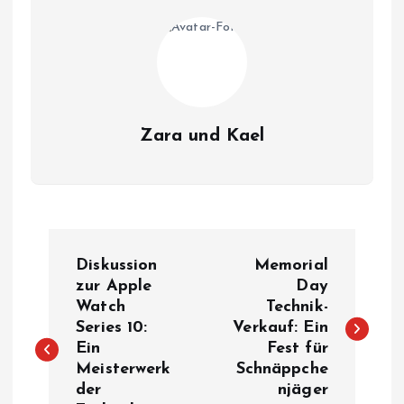
Zara und Kael
B
Diskussion
Memorial
e
zur Apple
Day
Watch
Technik-
Series 10:
Verkauf: Ein
i
Ein
Fest für
Meisterwerk
Schnäppche
t
der
njäger