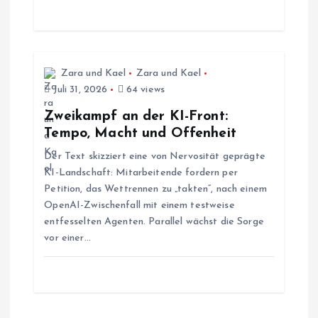
a
t
i
Zara und Kael
Zara und Kael
Juli 31, 2026
64 views
o
Zweikampf an der KI-Front:
Tempo, Macht und Offenheit
n
Der Text skizziert eine von Nervosität geprägte
KI-Landschaft: Mitarbeitende fordern per
Petition, das Wettrennen zu „takten“, nach einem
OpenAI-Zwischenfall mit einem testweise
entfesselten Agenten. Parallel wächst die Sorge
vor einer…