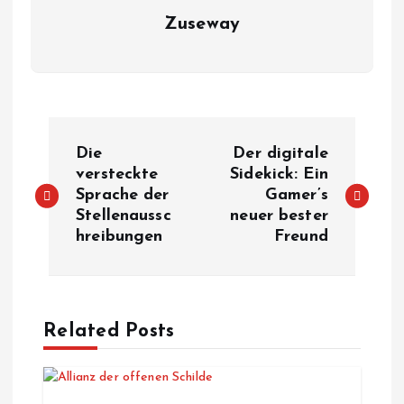
Zuseway
B
Die
Der digitale
e
versteckte
Sidekick: Ein
Sprache der
Gamer’s
Stellenaussc
neuer bester
i
hreibungen
Freund
t
r
Related Posts
a
g