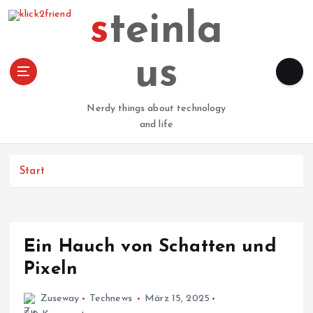
Z
steinla
u
m
I
us
n
h
a
Nerdy things about technology
l
and life
t
s
p
Start
r
i
n
g
Ein Hauch von Schatten und
e
n
Pixeln
Zuseway
Technews
März 15, 2025