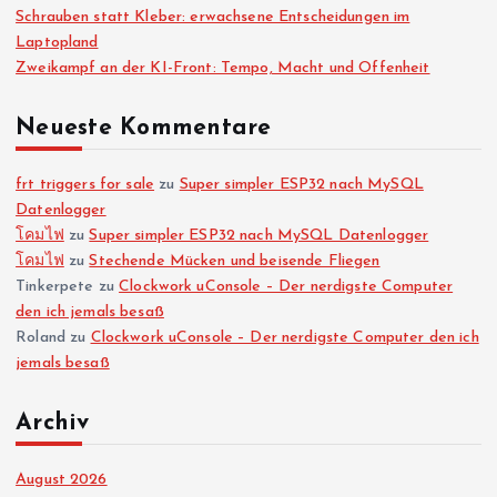
Schrauben statt Kleber: erwachsene Entscheidungen im
Laptopland
Zweikampf an der KI-Front: Tempo, Macht und Offenheit
Neueste Kommentare
frt triggers for sale
zu
Super simpler ESP32 nach MySQL
Datenlogger
โคมไฟ
zu
Super simpler ESP32 nach MySQL Datenlogger
โคมไฟ
zu
Stechende Mücken und beisende Fliegen
Tinkerpete
zu
Clockwork uConsole – Der nerdigste Computer
den ich jemals besaß
Roland
zu
Clockwork uConsole – Der nerdigste Computer den ich
jemals besaß
Archiv
August 2026