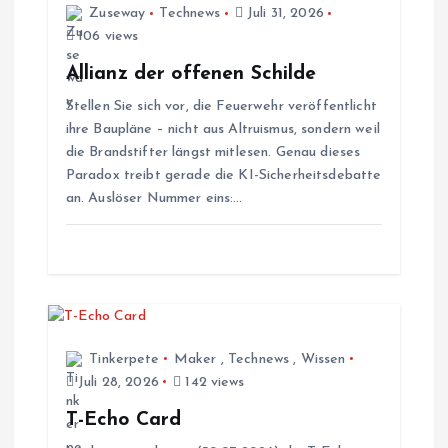
Zuseway
Technews
Juli 31, 2026
s
106 views
Allianz der offenen Schilde
n
Stellen Sie sich vor, die Feuerwehr veröffentlicht
ihre Baupläne – nicht aus Altruismus, sondern weil
a
die Brandstifter längst mitlesen. Genau dieses
Paradox treibt gerade die KI-Sicherheitsdebatte
v
an. Auslöser Nummer eins:…
i
g
a
Tinkerpete
Maker
,
Technews
,
Wissen
t
Juli 28, 2026
142 views
T-Echo Card
i