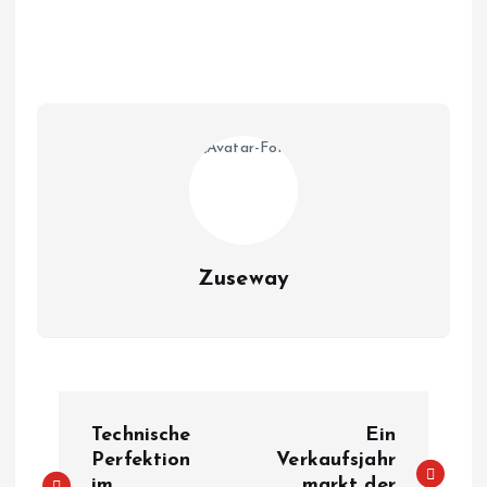
Zuseway
B
Technische
Ein
e
Perfektion
Verkaufsjahr
im
markt der