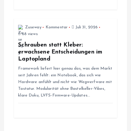
i
g
Zuseway
Kommentar
Juli 31, 2026
a
68 views
Schrauben statt Kleber:
t
erwachsene Entscheidungen im
Laptopland
i
Framework liefert hier genau das, was dem Markt
seit Jahren fehlt: ein Notebook, das sich wie
o
Hardware anfühlt und nicht wie Wegwerfware mit
Tastatur. Modularität ohne Bastelkeller-Vibes,
n
klare Doku, LVFS-Firmware-Updates…