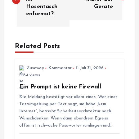
Hosentasch
Geräte
i
enformat?
t
r
Related Posts
a
g
Zuseway
Kommentar
Juli 31, 2026
84 views
s
Ein Prompt ist keine Firewall
Die Meldung bestätigt vor allem eines: Wer einer
n
Testumgebung per Text sagt, sie habe „kein
Internet“, betreibt Sicherheitsarchitektur nach
a
Wunschdenken. Wenn dann obendrein Egress
offen ist, schwache Passwörter rumliegen und…
v