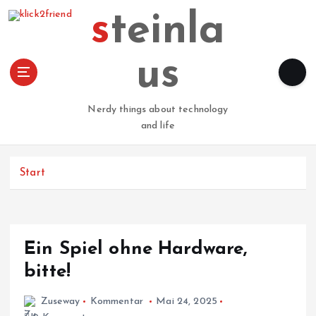
Z
steinla
u
m
I
us
n
h
a
Nerdy things about technology
l
and life
t
s
p
Start
r
i
n
g
Ein Spiel ohne Hardware,
e
n
bitte!
Zuseway
Kommentar
Mai 24, 2025