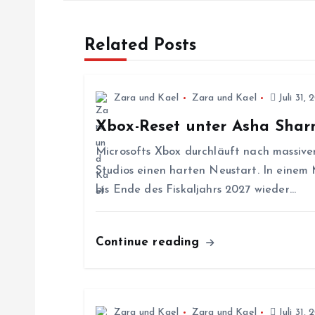
i
Related Posts
t
r
Zara und Kael
Zara und Kael
Juli 31, 
Xbox-Reset unter Asha Sha
a
Microsofts Xbox durchläuft nach massive
g
Studios einen harten Neustart. In einem
bis Ende des Fiskaljahrs 2027 wieder…
s
Continue reading
n
a
Zara und Kael
Zara und Kael
Juli 31, 