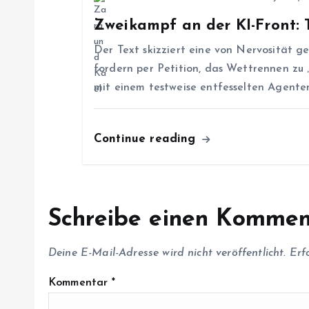
v
Zweikampf an der KI-Front:
i
Der Text skizziert eine von Nervosität 
fordern per Petition, das Wettrennen zu
g
mit einem testweise entfesselten Agenten
a
Continue reading
t
i
Schreibe einen Kommen
o
Deine E-Mail-Adresse wird nicht veröffentlicht.
Erf
n
Kommentar
*