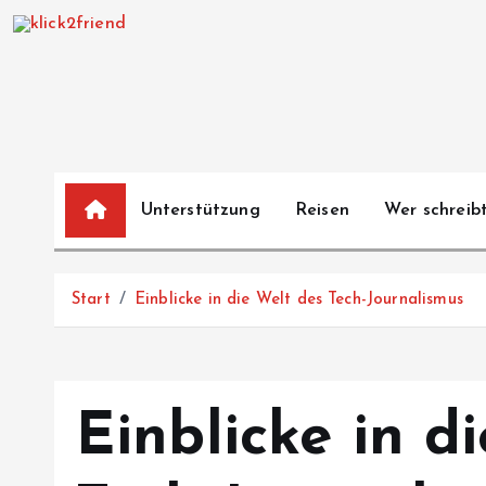
Z
u
m
I
n
h
a
Unterstützung
Reisen
Wer schreibt
l
t
s
Start
Einblicke in die Welt des Tech-Journalismus
p
r
i
n
Einblicke in d
g
e
n