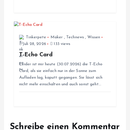
a
t
i
Tinkerpete
Maker
,
Technews
,
Wissen
Juli 28, 2026
133 views
o
T-Echo Card
Leider ist mir heute (30.07.2026) die T-Echo
n
Card, als sie einfach nur in der Sonne zum
Aufladen lag, kaputt gegangen. Sie lässt sich
nicht mehr einschalten und auch sonst geht…
Schreibe einen Kommentar