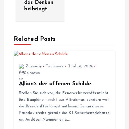
t
das Denken
beibringt
r
a
Related Posts
g
s
Zuseway
Technews
Juli 31, 2026
n
104 views
a
Allianz der offenen Schilde
Stellen Sie sich vor, die Feuerwehr veröffentlicht
v
ihre Baupläne – nicht aus Altruismus, sondern weil
die Brandstifter längst mitlesen. Genau dieses
i
Paradox treibt gerade die KI-Sicherheitsdebatte
an. Auslöser Nummer eins:…
g