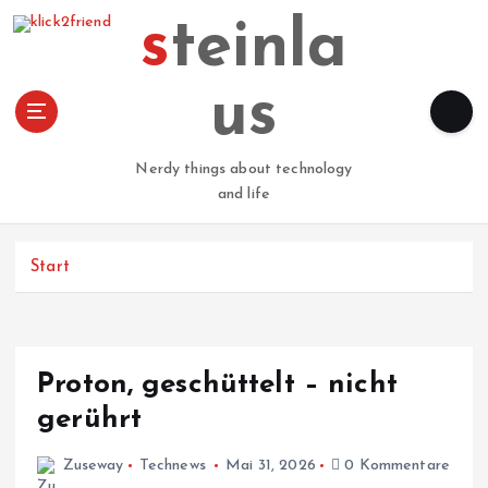
Z
steinla
u
m
I
us
n
h
a
Nerdy things about technology
l
and life
t
s
p
Start
r
i
n
g
Proton, geschüttelt – nicht
e
n
gerührt
Zuseway
Technews
Mai 31, 2026
0 Kommentare