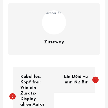
Zuseway
B
Kabel los,
Ein Déjà-vu
e
Kopf frei:
mit 192 Bit
Wie ein
Zusatz-
i
Display
alten Autos