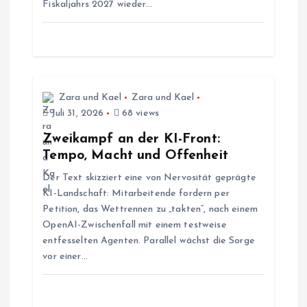
Fiskaljahrs 2027 wieder…
i
g
a
Zara und Kael
Zara und Kael
t
Juli 31, 2026
68 views
Zweikampf an der KI-Front:
i
Tempo, Macht und Offenheit
Der Text skizziert eine von Nervosität geprägte
o
KI-Landschaft: Mitarbeitende fordern per
Petition, das Wettrennen zu „takten“, nach einem
n
OpenAI-Zwischenfall mit einem testweise
entfesselten Agenten. Parallel wächst die Sorge
vor einer…