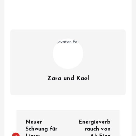
Zara und Kael
B
Neuer
Energieverb
e
Schwung für
rauch von