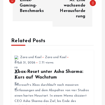
Linux-
AI: Eine
Gaming-
wachsende
i
Benchmarks
Herausforde
rung
t
r
a
Related Posts
g
Zara und Kael
Zara und Kael
s
Juli 31, 2026
71 views
Xbox-Reset unter Asha Sharma:
n
Kurs auf Wachstum
Microsofts Xbox durchläuft nach massiven
a
Entlassungen und dem Abspalten von vier Studios
einen harten Neustart. In einem Memo skizziert
v
CEO Asha Sharma das Ziel, bis Ende des