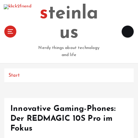
Z
steinla
u
m
I
us
n
h
a
Nerdy things about technology
l
and life
t
s
p
Start
r
i
n
g
Innovative Gaming-Phones:
e
n
Der REDMAGIC 10S Pro im
Fokus