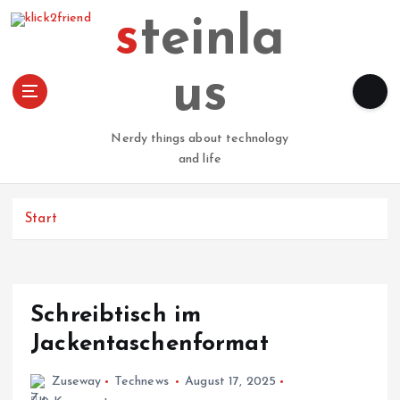
Z
steinla
u
m
I
us
n
h
a
Nerdy things about technology
l
and life
t
s
p
Start
r
i
n
g
Schreibtisch im
e
n
Jackentaschenformat
Zuseway
Technews
August 17, 2025