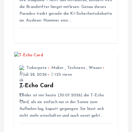
ihre Baupläne – nicht aus Altruismus, sondern weil
die Brandstifter längst mitlesen. Genau dieses
v
Paradox treibt gerade die KI-Sicherheitsdebatte
an. Auslöser Nummer eins:…
i
g
a
t
Tinkerpete
Maker
,
Technews
,
Wissen
Juli 28, 2026
125 views
i
T-Echo Card
Leider ist mir heute (30.07.2026) die T-Echo
o
Card, als sie einfach nur in der Sonne zum
Aufladen lag, kaputt gegangen. Sie lässt sich
n
nicht mehr einschalten und auch sonst geht…