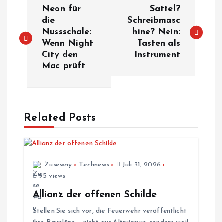
B
Neon für
Sattel?
e
die
Schreibmasc
Nussschale:
hine? Nein:
Wenn Night
Tasten als
i
City den
Instrument
Mac prüft
t
r
a
Related Posts
g
s
Zuseway
Technews
Juli 31, 2026
95 views
n
Allianz der offenen Schilde
Stellen Sie sich vor, die Feuerwehr veröffentlicht
a