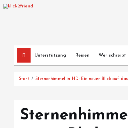
Z
u
m
I
n
h
a
Unterstützung
Reisen
Wer schreibt 
l
t
s
Start
Sternenhimmel in HD: Ein neuer Blick auf da
p
r
i
n
Sternenhimmel
g
e
n