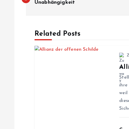
e
Unabhängigkeit
i
Related Posts
t
r
All
a
Stel
g
ihre
weil
s
dies
Sich
n