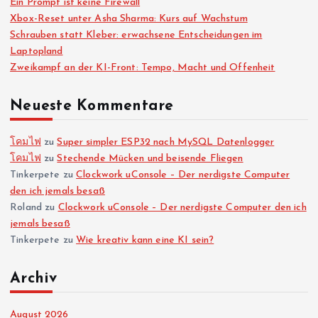
Ein Prompt ist keine Firewall
Xbox-Reset unter Asha Sharma: Kurs auf Wachstum
Schrauben statt Kleber: erwachsene Entscheidungen im
Laptopland
Zweikampf an der KI-Front: Tempo, Macht und Offenheit
Neueste Kommentare
โคมไฟ
zu
Super simpler ESP32 nach MySQL Datenlogger
โคมไฟ
zu
Stechende Mücken und beisende Fliegen
Tinkerpete
zu
Clockwork uConsole – Der nerdigste Computer
den ich jemals besaß
Roland
zu
Clockwork uConsole – Der nerdigste Computer den ich
jemals besaß
Tinkerpete
zu
Wie kreativ kann eine KI sein?
Archiv
August 2026