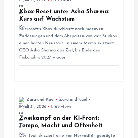
Juli 31, 2026
72 views
s
Xbox-Reset unter Asha Sharma:
Kurs auf Wachstum
n
Microsofts Xbox durchläuft nach massiven
Entlassungen und dem Abspalten von vier Studios
a
einen harten Neustart. In einem Memo skizziert
CEO Asha Sharma das Ziel, bis Ende des
v
Fiskaljahrs 2027 wieder…
i
g
a
Zara und Kael
Zara und Kael
Juli 31, 2026
69 views
t
Zweikampf an der KI-Front:
Tempo, Macht und Offenheit
i
Der Text skizziert eine von Nervosität geprägte