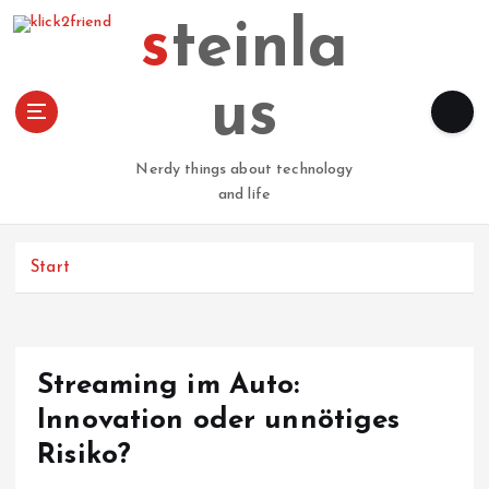
Z
steinla
u
m
I
us
n
h
a
Nerdy things about technology
l
and life
t
s
p
Start
r
i
n
g
Streaming im Auto:
e
n
Innovation oder unnötiges
Risiko?