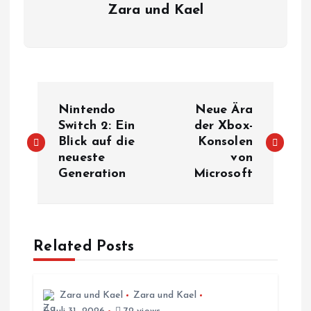
Zara und Kael
B
Nintendo
Neue Ära
e
Switch 2: Ein
der Xbox-
Blick auf die
Konsolen
neueste
von
i
Generation
Microsoft
t
r
Related Posts
a
g
Zara und Kael
Zara und Kael