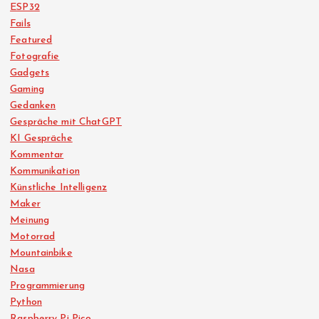
ESP32
Fails
Featured
Fotografie
Gadgets
Gaming
Gedanken
Gespräche mit ChatGPT
KI Gespräche
Kommentar
Kommunikation
Künstliche Intelligenz
Maker
Meinung
Motorrad
Mountainbike
Nasa
Programmierung
Python
Raspberry Pi Pico