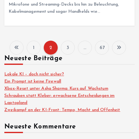
Mikrofone und Streaming-Decks bis hin zu Beleuchtung,
Kabelmanagement und sogar Handhelds wie…
1
2
3
…
67
S
Neueste Beiträge
e
Lokale KI – doch nicht sicher?
i
Ein Prompt ist keine Firewall
Xbox-Reset unter Asha Sharma: Kurs auf Wachstum
Schrauben statt Kleber: erwachsene Entscheidungen im
t
Laptopland
Zweikampf an der KI-Front: Tempo, Macht und Offenheit
e
Neueste Kommentare
n