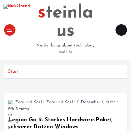
Z
steinla
u
m
I
us
n
h
a
Nerdy things about technology
l
and life
t
s
p
Start
r
i
n
g
Zara und Kael
Zara und Kael
Dezember 7, 2025
e
613 views
n
Legion Go 2: Starkes Hardware-Paket,
schwerer Batzen Windows