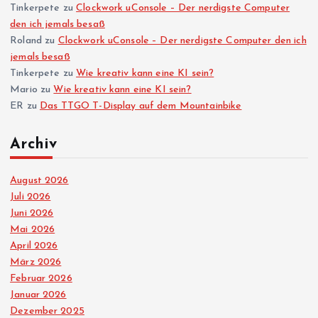
n
Tinkerpete
zu
Clockwork uConsole – Der nerdigste Computer
den ich jemals besaß
Roland
zu
Clockwork uConsole – Der nerdigste Computer den ich
u
jemals besaß
Tinkerpete
zu
Wie kreativ kann eine KI sein?
m
Mario
zu
Wie kreativ kann eine KI sein?
ER
zu
Das TTGO T-Display auf dem Mountainbike
m
Archiv
e
August 2026
r
Juli 2026
Juni 2026
i
Mai 2026
April 2026
e
März 2026
Februar 2026
r
Januar 2026
Dezember 2025