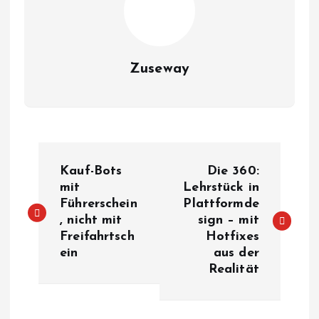
Zuseway
B
Kauf-Bots
Die 360:
e
mit
Lehrstück in
Führerschein
Plattformde
, nicht mit
sign – mit
i
Freifahrtsch
Hotfixes
ein
aus der
t
Realität
r