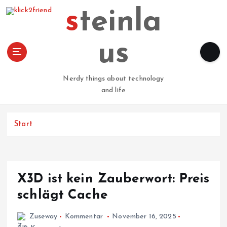
Z
steinla
u
m
I
us
n
h
a
Nerdy things about technology
l
and life
t
s
p
Start
r
i
n
g
X3D ist kein Zauberwort: Preis
e
n
schlägt Cache
Zuseway
Kommentar
November 16, 2025