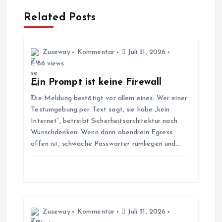
a
Related Posts
g
s
Zuseway
Kommentar
Juli 31, 2026
86 views
n
Ein Prompt ist keine Firewall
Die Meldung bestätigt vor allem eines: Wer einer
a
Testumgebung per Text sagt, sie habe „kein
Internet“, betreibt Sicherheitsarchitektur nach
v
Wunschdenken. Wenn dann obendrein Egress
offen ist, schwache Passwörter rumliegen und…
i
g
a
Zuseway
Kommentar
Juli 31, 2026