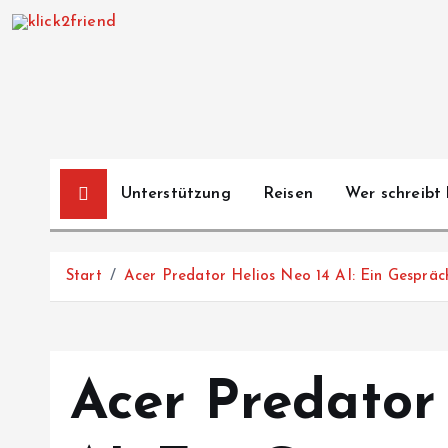
Z
u
m
I
n
h
a
Unterstützung
Reisen
Wer schreibt 
l
t
s
Start
Acer Predator Helios Neo 14 AI: Ein Gespräc
p
r
i
n
Acer Predator
g
e
n