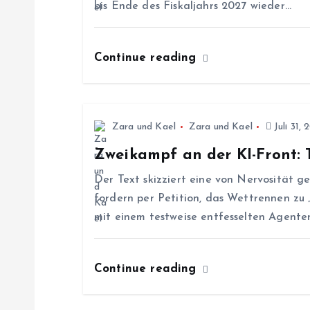
bis Ende des Fiskaljahrs 2027 wieder…
s
Continue reading
n
a
Zara und Kael
Zara und Kael
Juli 31, 
v
Zweikampf an der KI-Front:
i
Der Text skizziert eine von Nervosität 
fordern per Petition, das Wettrennen zu
g
mit einem testweise entfesselten Agenten
a
Continue reading
t