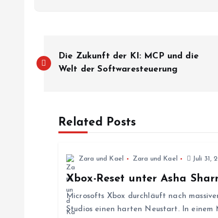
B
Die Zukunft der KI: MCP und die
e
Welt der Softwaresteuerung
i
Related Posts
t
r
Zara und Kael
Zara und Kael
Juli 31, 
Xbox-Reset unter Asha Sha
a
Microsofts Xbox durchläuft nach massive
g
Studios einen harten Neustart. In einem