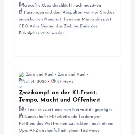
a
Microsofts Xbox durchläuft nach massiven
Entlassungen und dem Abspalten von vier Studios
v
einen harten Neustart. In einem Memo skizziert
CEO Asha Sharma das Ziel, bis Ende des
i
Fiskaljahrs 2027 wieder…
g
a
t
Zara und Kael
Zara und Kael
Juli 31, 2026
67 views
i
Zweikampf an der KI-Front:
Tempo, Macht und Offenheit
o
Der Text skizziert eine von Nervosität geprägte
KI-Landschaft: Mitarbeitende fordern per
n
Petition, das Wettrennen zu „takten“, nach einem
OpenAI-Zwischenfall mit einem testweise