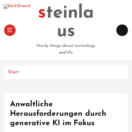
Z
steinla
u
m
I
us
n
h
a
Nerdy things about technology
l
and life
t
s
p
Start
r
i
n
g
Anwaltliche
e
n
Herausforderungen durch
generative KI im Fokus