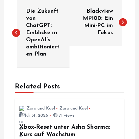
B
Die Zukunft
Blackview
e
von
MP100: Ein
ChatGPT:
Mini-PC im
Einblicke in
Fokus
i
OpenAI’s
ambitioniert
t
en Plan
r
a
Related Posts
g
s
Zara und Kael
Zara und Kael
Juli 31, 2026
71 views
n
Xbox-Reset unter Asha Sharma:
Kurs auf Wachstum