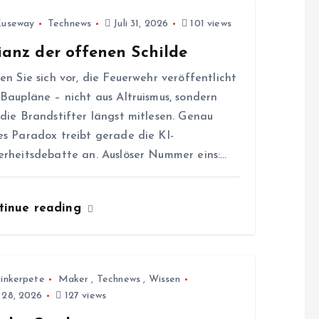
Zuseway
Technews
Juli 31, 2026
101 views
ianz der offenen Schilde
len Sie sich vor, die Feuerwehr veröffentlicht
 Baupläne – nicht aus Altruismus, sondern
 die Brandstifter längst mitlesen. Genau
es Paradox treibt gerade die KI-
erheitsdebatte an. Auslöser Nummer eins:…
tinue reading
inkerpete
Maker
,
Technews
,
Wissen
i 28, 2026
127 views