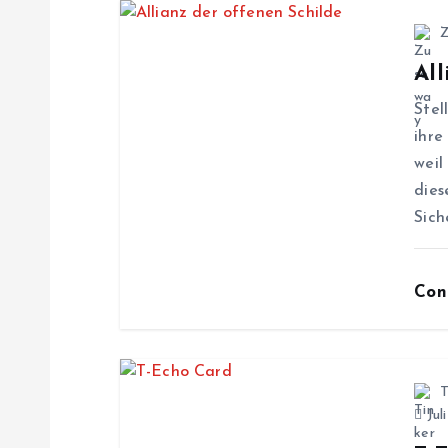
r
All
a
Stel
g
ihre
weil
s
dies
Sich
n
Con
a
v
T
i
Jul