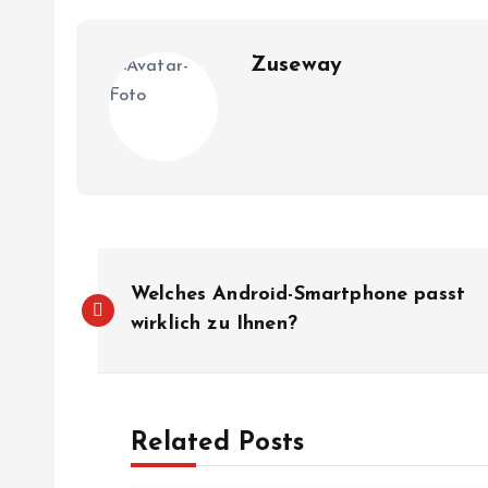
Zuseway
B
Welches Android-Smartphone passt
e
wirklich zu Ihnen?
i
Related Posts
t