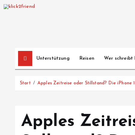
Z
u
m
I
n
h
a
Unterstützung
Reisen
Wer schreibt 
l
t
s
Start
Apples Zeitreise oder Stillstand? Die iPhone 
p
r
i
n
Apples Zeitrei
g
e
n