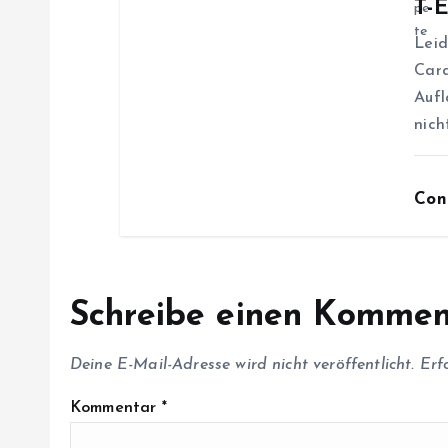
T-
g
Leid
Card
a
Aufl
nich
t
i
Con
o
n
Schreibe einen Kommen
Deine E-Mail-Adresse wird nicht veröffentlicht.
Erf
Kommentar
*