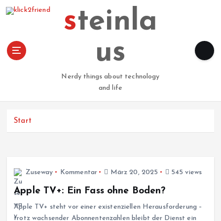
Z
steinla
u
m
I
us
n
h
a
Nerdy things about technology
l
and life
t
s
p
Start
r
i
n
g
Zuseway
Kommentar
März 20, 2025
545 views
e
n
Apple TV+: Ein Fass ohne Boden?
Apple TV+ steht vor einer existenziellen Herausforderung –
trotz wachsender Abonnentenzahlen bleibt der Dienst ein