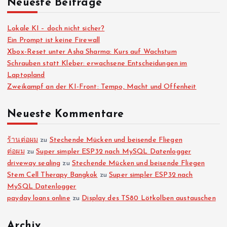
Neueste Beiträge
e
Lokale KI – doch nicht sicher?
i
Ein Prompt ist keine Firewall
Xbox-Reset unter Asha Sharma: Kurs auf Wachstum
Schrauben statt Kleber: erwachsene Entscheidungen im
t
Laptopland
Zweikampf an der KI-Front: Tempo, Macht und Offenheit
e
Neueste Kommentare
n
n
ร้านต่อผม
zu
Stechende Mücken und beisende Fliegen
ต่อผม
zu
Super simpler ESP32 nach MySQL Datenlogger
driveway sealing
zu
Stechende Mücken und beisende Fliegen
u
Stem Cell Therapy Bangkok
zu
Super simpler ESP32 nach
MySQL Datenlogger
m
payday loans online
zu
Display des TS80 Lötkolben austauschen
m
Archiv