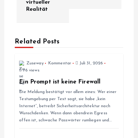
virtueller
Realität
r
a
Related Posts
g
s
Zuseway
Kommentar
Juli 31, 2026
76 views
n
Ein Prompt ist keine Firewall
a
Die Meldung bestätigt vor allem eines: Wer einer
Testumgebung per Text sagt, sie habe „kein
v
Internet“, betreibt Sicherheitsarchitektur nach
Wunschdenken. Wenn dann obendrein Egress
i
offen ist, schwache Passwörter rumliegen und…
g