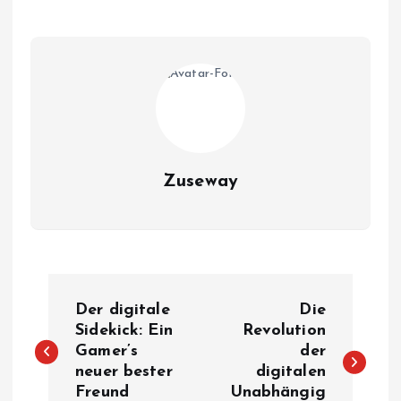
Zuseway
B
Der digitale
Die
e
Sidekick: Ein
Revolution
Gamer’s
der
neuer bester
digitalen
i
Freund
Unabhängig