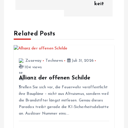
keit
t
r
a
Related Posts
g
s
Zuseway
Technews
Juli 31, 2026
104 views
n
Allianz der offenen Schilde
Stellen Sie sich vor, die Feuerwehr veröffentlicht
a
ihre Baupläne – nicht aus Altruismus, sondern weil
die Brandstifter längst mitlesen. Genau dieses
v
Paradox treibt gerade die KI-Sicherheitsdebatte
an. Auslöser Nummer eins:…
i