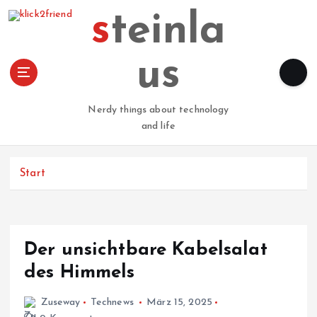
Z
steinla
u
m
I
us
n
h
a
Nerdy things about technology
l
and life
t
s
p
Start
r
i
n
g
Der unsichtbare Kabelsalat
e
n
des Himmels
Zuseway
Technews
März 15, 2025