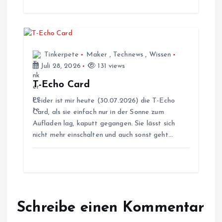
g
a
t
Tinkerpete
Maker
,
Technews
,
Wissen
Juli 28, 2026
131 views
i
T-Echo Card
Leider ist mir heute (30.07.2026) die T-Echo
o
Card, als sie einfach nur in der Sonne zum
Aufladen lag, kaputt gegangen. Sie lässt sich
n
nicht mehr einschalten und auch sonst geht…
Schreibe einen Kommentar