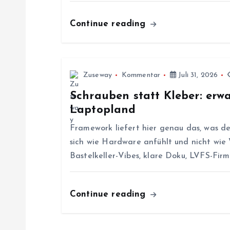
s
Continue reading
n
a
Zuseway
Kommentar
Juli 31, 2026
v
Schrauben statt Kleber: er
Laptopland
i
Framework liefert hier genau das, was de
g
sich wie Hardware anfühlt und nicht wie
Bastelkeller-Vibes, klare Doku, LVFS-Fi
a
Continue reading
t