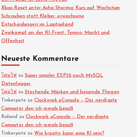
Xbox-Reset unter Asha Sharma: Kurs auf Wachstum
Schrauben statt Kleber: erwachsene
Entscheidungen im Laptopland
Zweikampf an der KI-Front: Tempo, Macht und
Offenheit
Neueste Kommentare
โคมไฟ
zu
Super simpler ESP32 nach MySQL
Datenlogger
โคมไฟ
zu
Stechende Mücken und beisende Fliegen
Tinkerpete
zu
Clockwork uConsole – Der nerdigste
Computer den ich jemals besaß
Roland
zu
Clockwork uConsole – Der nerdigste
Computer den ich jemals besaß
Tinkerpete
zu
Wie kreativ kann eine KI sein?