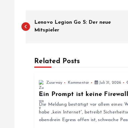
B
Lenovo Legion Go S: Der neue
e
Mitspieler
i
Related Posts
t
r
Zuseway
Kommentar
Juli 31, 2026
Ein Prompt ist keine Firewal
a
Die Meldung bestätigt vor allem eines: W
g
habe „kein Internet“, betreibt Sicherhe
obendrein Egress offen ist, schwache Pa