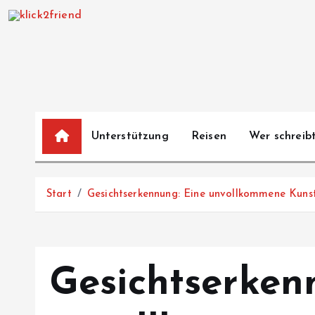
Z
u
m
I
n
h
a
Unterstützung
Reisen
Wer schreibt
l
t
s
Start
Gesichtserkennung: Eine unvollkommene Kuns
p
r
i
n
Gesichtserken
g
e
n