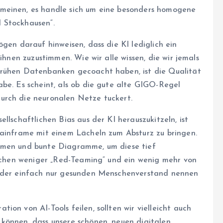
meinen, es handle sich um eine besonders homogene
 Stockhausen“.
ögen darauf hinweisen, dass die KI lediglich ein
ihnen zuzustimmen. Wie wir alle wissen, die wir jemals
frühen Datenbanken gecoacht haben, ist die Qualität
be. Es scheint, als ob die gute alte GIGO-Regel
urch die neuronalen Netze tuckert.
llschaftlichen Bias aus der KI herauszukitzeln, ist
Mainframe mit einem Lächeln zum Absturz zu bringen.
hmen und bunte Diagramme, um diese tief
isschen weniger „Red-Teaming“ und ein wenig mehr von
 oder einfach nur gesunden Menschenverstand nennen
on von AI-Tools feilen, sollten wir vielleicht auch
können, dass unsere schönen, neuen digitalen