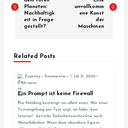
dem roten
Eine
Planeten:
unvollkomm
i
Nachhaltigk
ene Kunst
eit in Frage
der
t
gestellt?
Maschinen
r
a
Related Posts
g
s
Zuseway
Kommentar
Juli 31, 2026
86 views
n
Ein Prompt ist keine Firewall
Die Meldung bestätigt vor allem eines: Wer einer
a
Testumgebung per Text sagt, sie habe „kein
Internet“, betreibt Sicherheitsarchitektur nach
v
Wunschdenken. Wenn dann obendrein Egress