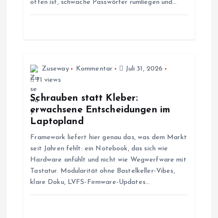
offen ist, schwache Passwörter rumliegen und…
i
g
a
Zuseway
Kommentar
Juli 31, 2026
t
71 views
Schrauben statt Kleber:
i
erwachsene Entscheidungen im
Laptopland
o
Framework liefert hier genau das, was dem Markt
seit Jahren fehlt: ein Notebook, das sich wie
n
Hardware anfühlt und nicht wie Wegwerfware mit
Tastatur. Modularität ohne Bastelkeller-Vibes,
klare Doku, LVFS-Firmware-Updates…