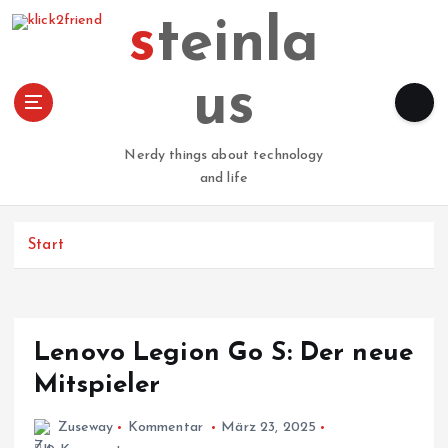
Z
steinla
u
m
I
us
n
h
a
Nerdy things about technology
l
and life
t
s
p
Start
r
i
n
g
Lenovo Legion Go S: Der neue
e
n
Mitspieler
Zuseway
Kommentar
März 23, 2025