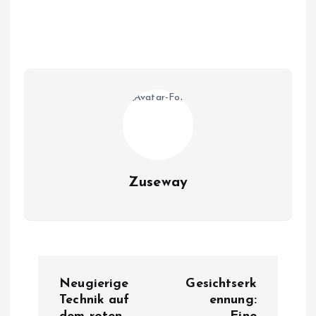
Zuseway
B
Neugierige
Gesichtserk
e
Technik auf
ennung: