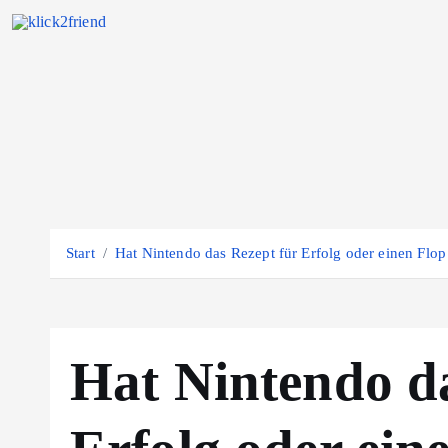
Z
u
m
I
n
h
a
l
t
Start
Hat Nintendo das Rezept für Erfolg oder einen Flop
s
p
r
i
Hat Nintendo da
n
g
e
n