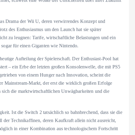
ichnet, schwebt eine Wolke der Unsicherheit über ihrer Zukunft
n das Drama der Wii U, deren verwirrendes Konzept und
Trotz des Enthusiasmus um den Launch hat sie später
cht zu leugnen: Tarife, wirtschaftliche Belastungen und ein
– sogar für einen Giganten wie Nintendo.
heutige Aufteilung der Spielerschaft. Der Enthusiast-Pool hat
stert – ein Erbe der letzten großen Konsolenwelle, die mit PS5
getrieben von einem Hunger nach Innovation, scheint die
er Mainstream-Markt, der erst die wirklich großen Erfolge
n sich die marktwirtschaftlichen Unwägbarkeiten und die
keit. Ist die Switch 2 tatsächlich so bahnbrechend, dass sie die
l der Technikaffinen, deren Kaufkraft allein nicht ausreicht,
möglich in einer Kombination aus technologischem Fortschritt