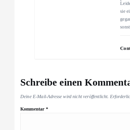
Leide
sie e
t
gegan
sons
i
o
Cont
n
Schreibe einen Komment
Deine E-Mail-Adresse wird nicht veröffentlicht.
Erforderli
Kommentar
*