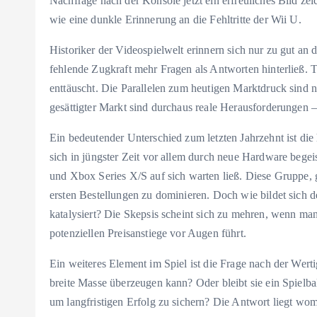
Nachfrage nach der Konsole jetzt ein erfreuliches Bild ze
wie eine dunkle Erinnerung an die Fehltritte der Wii U.
Historiker der Videospielwelt erinnern sich nur zu gut a
fehlende Zugkraft mehr Fragen als Antworten hinterließ. 
enttäuscht. Die Parallelen zum heutigen Marktdruck sind ni
gesättigter Markt sind durchaus reale Herausforderungen 
Ein bedeutender Unterschied zum letzten Jahrzehnt ist die 
sich in jüngster Zeit vor allem durch neue Hardware begei
und Xbox Series X/S auf sich warten ließ. Diese Gruppe, 
ersten Bestellungen zu dominieren. Doch wie bildet sich d
katalysiert? Die Skepsis scheint sich zu mehren, wenn ma
potenziellen Preisanstiege vor Augen führt.
Ein weiteres Element im Spiel ist die Frage nach der Wertig
breite Masse überzeugen kann? Oder bleibt sie ein Spielbal
um langfristigen Erfolg zu sichern? Die Antwort liegt wo