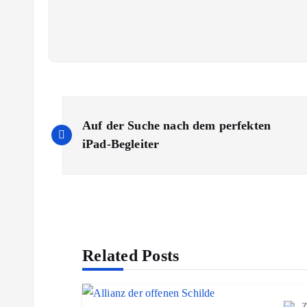
B
Auf der Suche nach dem perfekten
e
iPad-Begleiter
i
t
Related Posts
r
a
Z