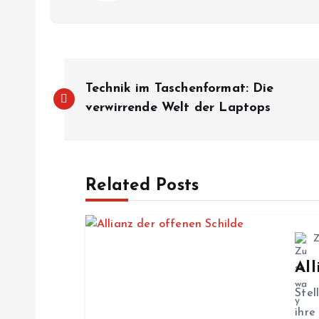
B
Technik im Taschenformat: Die
e
verwirrende Welt der Laptops
i
Related Posts
t
r
All
a
Stel
g
ihre