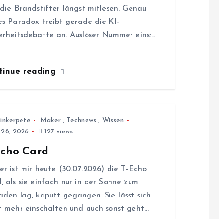
 die Brandstifter längst mitlesen. Genau
es Paradox treibt gerade die KI-
erheitsdebatte an. Auslöser Nummer eins:…
tinue reading
inkerpete
Maker
,
Technews
,
Wissen
i 28, 2026
127 views
Echo Card
er ist mir heute (30.07.2026) die T-Echo
, als sie einfach nur in der Sonne zum
aden lag, kaputt gegangen. Sie lässt sich
t mehr einschalten und auch sonst geht…