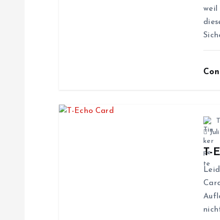
weil
s
dies
Sich
n
Con
a
v
T
i
Jul
T-
g
Leid
Card
a
Aufl
nich
t