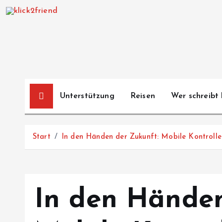
Z
u
m
I
n
h
a
Unterstützung
Reisen
Wer schreibt 
l
t
s
Start
In den Händen der Zukunft: Mobile Kontroller
p
r
i
n
In den Händen
g
e
n