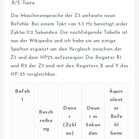
‚R/S‘-Taste.
Die Maschinensprache der Z3 umfasste neun
Befehle. Bei einem Takt von 5.3 Hz benötigt jeder
Zyklus 0.2 Sekunden. Die nachfolgende Tabelle ist
aus der Wikipedia und ich habe sie um einige
Spalten ergänzt um den Vergleich zwischen der
Z3 und dem HP25 aufzuzeigen. Die Register R1
und R2 der Z3 sind mit den Registern X und Y des
HP-25 vergleichbar:
Befeh
Äquiv
l
alent
Daue
Daue
er
Besch
r
r in
Befe
reibu
(Zykl
Sekun
hl
ng
en)
den
beim