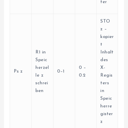
ter
STO
z –
kopier
t
R1 in
Inhalt
Speic
des
herzel
0 –
X-
Ps z
0–1
le z
0.2
Regis
schrei
ters
ben
in
Speic
herre
gister
z