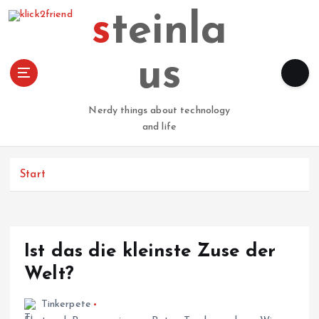
Z
steinla
u
m
I
us
n
h
a
Nerdy things about technology
l
and life
t
s
p
Start
r
i
n
g
Ist das die kleinste Zuse der
e
n
Welt?
Tinkerpete