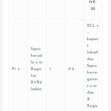
HP-
25
RCL z
–
kopier
t
Speic
Inhalt
herzel
des
le z in
Speic
Pr z
Regis
1
0.2
herre
ter
gister
R1/R2
s z in
laden
das
X-
Regis