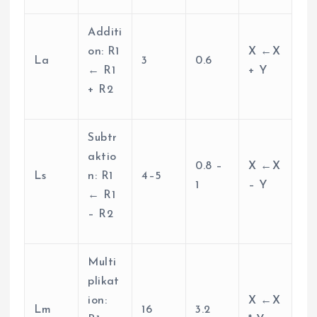
Additi
on: R1
X ←X
La
3
0.6
← R1
+ Y
+ R2
Subtr
aktio
0.8 –
X ←X
Ls
n: R1
4–5
1
– Y
← R1
– R2
Multi
plikat
ion:
X ←X
Lm
16
3.2