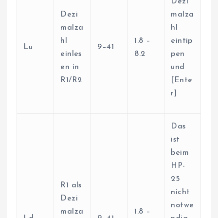
Dezi
Dezi
malza
malza
hl
hl
1.8 –
eintip
Lu
9–41
einles
8.2
pen
en in
und
R1/R2
[Ente
r]
Das
ist
beim
HP-
25
R1 als
nicht
Dezi
notwe
malza
1.8 –