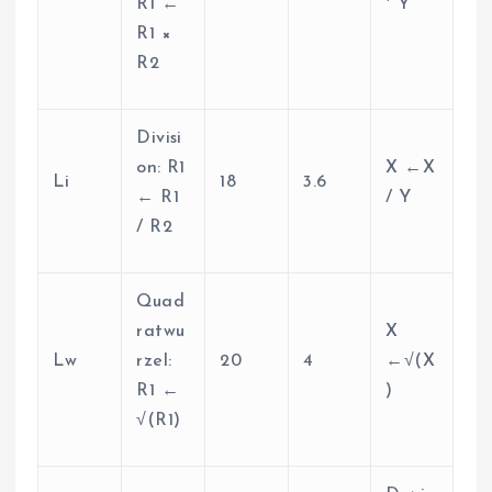
R1 ←
* Y
R1 ×
R2
Divisi
on: R1
X ←X
Li
18
3.6
← R1
/ Y
/ R2
Quad
ratwu
X
Lw
rzel:
20
4
←√(X
R1 ←
)
√(R1)