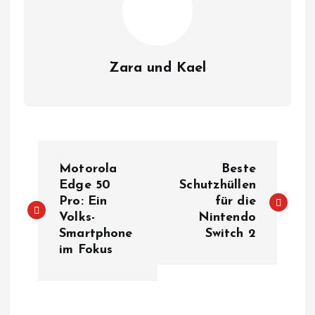
Zara und Kael
B
Motorola
Beste
e
Edge 50
Schutzhüllen
Pro: Ein
für die
Volks-
Nintendo
i
Smartphone
Switch 2
im Fokus
t
r