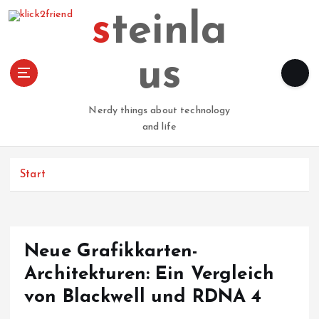
Z
steinla
u
m
I
us
n
h
a
Nerdy things about technology
l
and life
t
s
p
Start
r
i
n
g
Neue Grafikkarten-
e
n
Architekturen: Ein Vergleich
von Blackwell und RDNA 4