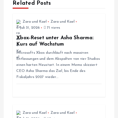
a
Related Posts
g
Zara und Kael
Zara und Kael
s
Juli 31, 2026
71 views
Xbox-Reset unter Asha Sharma:
n
Kurs auf Wachstum
Microsofts Xbox durchläuft nach massiven
a
Entlassungen und dem Abspalten von vier Studios
einen harten Neustart. In einem Memo skizziert
v
CEO Asha Sharma das Ziel, bis Ende des
Fiskaljahrs 2027 wieder…
i
g
a
Zara und Kael
Zara und Kael