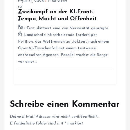
t
Juli 31, 2026
68 views
Zweikampf an der KI-Front:
i
Tempo, Macht und Offenheit
Der Text skizziert eine von Nervosität geprägte
o
KI-Landschaft: Mitarbeitende fordern per
Petition, das Wettrennen zu „takten“, nach einem
n
OpenAI-Zwischenfall mit einem testweise
entfesselten Agenten. Parallel wächst die Sorge
vor einer…
Schreibe einen Kommentar
Deine E-Mail-Adresse wird nicht veröffentlicht.
Erforderliche Felder sind mit
*
markiert