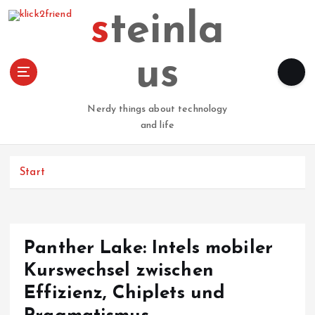
Z
steinla
u
m
I
us
n
h
a
Nerdy things about technology
l
and life
t
s
p
Start
r
i
n
g
Panther Lake: Intels mobiler
e
n
Kurswechsel zwischen
Effizienz, Chiplets und