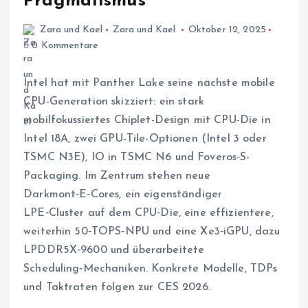
Pragmatismus
Zara und Kael
Zara und Kael
Oktober 12, 2025
0 Kommentare
Intel hat mit Panther Lake seine nächste mobile
CPU-Generation skizziert: ein stark
mobilfokussiertes Chiplet-Design mit CPU-Die in
Intel 18A, zwei GPU-Tile-Optionen (Intel 3 oder
TSMC N3E), IO in TSMC N6 und Foveros‑S-
Packaging. Im Zentrum stehen neue
Darkmont‑E‑Cores, ein eigenständiger
LPE‑Cluster auf dem CPU‑Die, eine effizientere,
weiterhin 50‑TOPS‑NPU und eine Xe3‑iGPU, dazu
LPDDR5X‑9600 und überarbeitete
Scheduling‑Mechaniken. Konkrete Modelle, TDPs
und Taktraten folgen zur CES 2026.