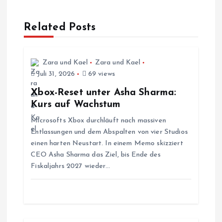
a
Related Posts
g
s
Zara und Kael
Zara und Kael
Juli 31, 2026
69 views
n
Xbox-Reset unter Asha Sharma:
a
Kurs auf Wachstum
Microsofts Xbox durchläuft nach massiven
v
Entlassungen und dem Abspalten von vier Studios
einen harten Neustart. In einem Memo skizziert
i
CEO Asha Sharma das Ziel, bis Ende des
Fiskaljahrs 2027 wieder…
g
a