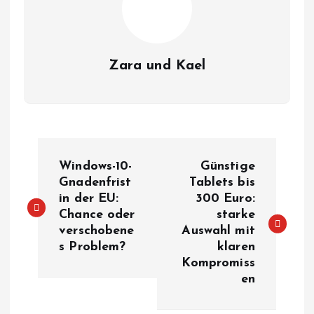
Zara und Kael
B
Windows-10-
Günstige
e
Gnadenfrist
Tablets bis
in der EU:
300 Euro:
Chance oder
starke
i
verschobene
Auswahl mit
s Problem?
klaren
t
Kompromiss
en
r