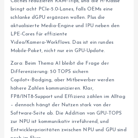
Caches reduzieren RAM‑Trips, und die H‑Klasse
bringt acht PCIe‑5.0‑Lanes, falls OEMs eine
schlanke dGPU ergänzen wollen. Plus die
aktualisierte Media‑Engine und IPU neben den
LPE‑Cores für effiziente
Video/Kamera‑Workflows. Das ist ein rundes
Mobile‑Paket, nicht nur ein GPU‑Update.
Zara: Beim Thema AI bleibt die Frage der
Differenzierung: 50 TOPS sichern
Copilot+‑Badging, aber Mitbewerber werden
höhere Zahlen kommunizieren. Klar,
FP8/INT8‑Support und Effizienz zählen im Alltag
– dennoch hängt der Nutzen stark von der
Software‑Seite ab. Die Addition von GPU‑TOPS
zur NPU ist kommunikativ irreführend, und
Entwicklerprioritäten zwischen NPU und GPU sind