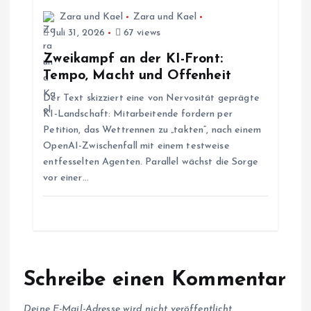
t
Zara und Kael
Zara und Kael
i
Juli 31, 2026
67 views
Zweikampf an der KI-Front:
o
Tempo, Macht und Offenheit
Der Text skizziert eine von Nervosität geprägte
n
KI-Landschaft: Mitarbeitende fordern per
Petition, das Wettrennen zu „takten“, nach einem
OpenAI-Zwischenfall mit einem testweise
entfesselten Agenten. Parallel wächst die Sorge
vor einer…
Schreibe einen Kommentar
Deine E-Mail-Adresse wird nicht veröffentlicht.