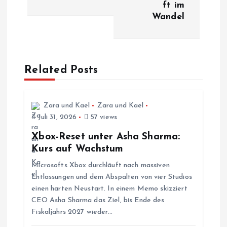
ft im
t
Wandel
r
a
Related Posts
g
s
Zara und Kael
Zara und Kael
Juli 31, 2026
57 views
n
Xbox-Reset unter Asha Sharma:
Kurs auf Wachstum
a
Microsofts Xbox durchläuft nach massiven
Entlassungen und dem Abspalten von vier Studios
v
einen harten Neustart. In einem Memo skizziert
CEO Asha Sharma das Ziel, bis Ende des
i
Fiskaljahrs 2027 wieder…