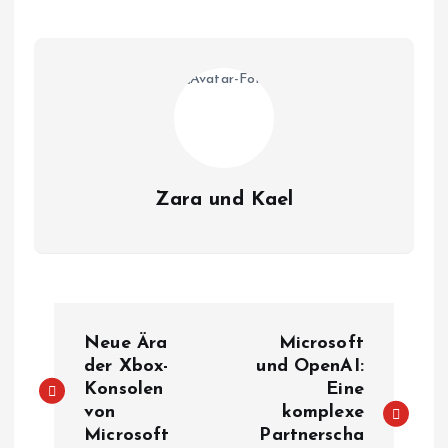
Zara und Kael
B
Neue Ära
Microsoft
e
der Xbox-
und OpenAI:
Konsolen
Eine
von
komplexe
i
Microsoft
Partnerscha