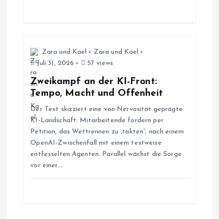
g
a
t
Zara und Kael
Zara und Kael
Juli 31, 2026
57 views
i
Zweikampf an der KI-Front:
Tempo, Macht und Offenheit
o
Der Text skizziert eine von Nervosität geprägte
KI-Landschaft: Mitarbeitende fordern per
n
Petition, das Wettrennen zu „takten“, nach einem
OpenAI-Zwischenfall mit einem testweise
entfesselten Agenten. Parallel wächst die Sorge
vor einer…