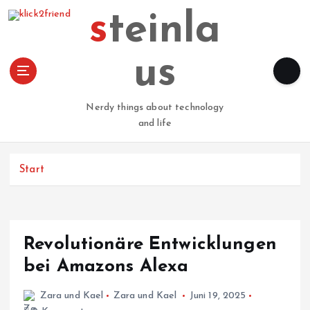
Z
steinla
u
m
I
us
n
h
a
Nerdy things about technology
l
and life
t
s
p
Start
r
i
n
g
Revolutionäre Entwicklungen
e
n
bei Amazons Alexa
Zara und Kael
Zara und Kael
Juni 19, 2025