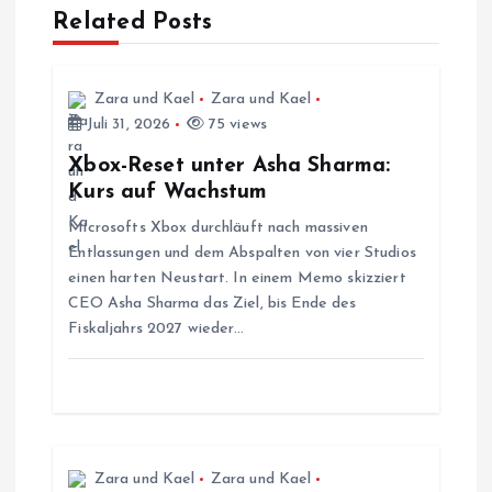
Related Posts
s
n
Zara und Kael
Zara und Kael
Juli 31, 2026
75 views
a
Xbox-Reset unter Asha Sharma:
v
Kurs auf Wachstum
Microsofts Xbox durchläuft nach massiven
i
Entlassungen und dem Abspalten von vier Studios
einen harten Neustart. In einem Memo skizziert
g
CEO Asha Sharma das Ziel, bis Ende des
Fiskaljahrs 2027 wieder…
a
t
i
Zara und Kael
Zara und Kael