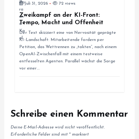
Juli 31, 2026
72 views
o
Zweikampf an der KI-Front:
n
Tempo, Macht und Offenheit
Der Text skizziert eine von Nervosität geprägte
KI-Landschaft: Mitarbeitende fordern per
Petition, das Wettrennen zu „takten“, nach einem
OpenAI-Zwischenfall mit einem testweise
entfesselten Agenten. Parallel wächst die Sorge
vor einer…
Schreibe einen Kommentar
Deine E-Mail-Adresse wird nicht veröffentlicht.
Erforderliche Felder sind mit
*
markiert