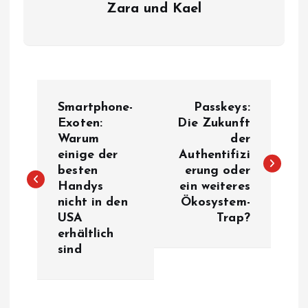
Zara und Kael
B
Smartphone-
Passkeys:
e
Exoten:
Die Zukunft
Warum
der
einige der
Authentifizi
i
besten
erung oder
Handys
ein weiteres
t
nicht in den
Ökosystem-
USA
Trap?
r
erhältlich
sind
a
g