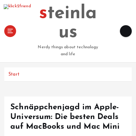
Z
steinla
u
m
I
us
n
h
a
Nerdy things about technology
l
and life
t
s
p
Start
r
i
n
g
Schnäppchenjagd im Apple-
e
n
Universum: Die besten Deals
auf MacBooks und Mac Mini