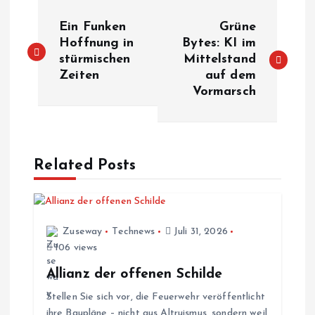
B
Ein Funken
Grüne
e
Hoffnung in
Bytes: KI im
stürmischen
Mittelstand
Zeiten
auf dem
i
Vormarsch
t
r
Related Posts
a
g
Zuseway
Technews
Juli 31, 2026
s
106 views
Allianz der offenen Schilde
n
Stellen Sie sich vor, die Feuerwehr veröffentlicht
ihre Baupläne – nicht aus Altruismus, sondern weil