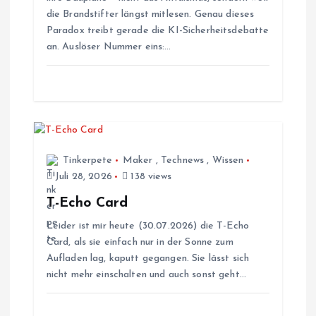
a
die Brandstifter längst mitlesen. Genau dieses
Paradox treibt gerade die KI-Sicherheitsdebatte
v
an. Auslöser Nummer eins:…
i
g
a
Tinkerpete
Maker
,
Technews
,
Wissen
t
Juli 28, 2026
138 views
T-Echo Card
i
Leider ist mir heute (30.07.2026) die T-Echo
Card, als sie einfach nur in der Sonne zum
o
Aufladen lag, kaputt gegangen. Sie lässt sich
nicht mehr einschalten und auch sonst geht…
n