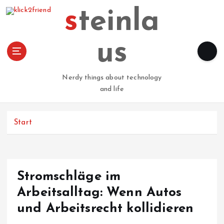
Z
steinla
u
m
I
us
n
h
a
Nerdy things about technology
l
and life
t
s
p
Start
r
i
n
g
Stromschläge im
e
n
Arbeitsalltag: Wenn Autos
und Arbeitsrecht kollidieren