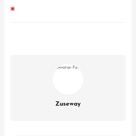
▣
Zuseway