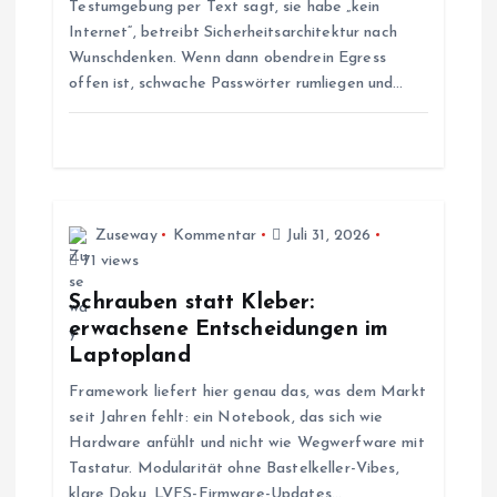
Testumgebung per Text sagt, sie habe „kein
a
Internet“, betreibt Sicherheitsarchitektur nach
Wunschdenken. Wenn dann obendrein Egress
v
offen ist, schwache Passwörter rumliegen und…
i
g
a
Zuseway
Kommentar
Juli 31, 2026
71 views
t
Schrauben statt Kleber:
erwachsene Entscheidungen im
i
Laptopland
Framework liefert hier genau das, was dem Markt
o
seit Jahren fehlt: ein Notebook, das sich wie
Hardware anfühlt und nicht wie Wegwerfware mit
n
Tastatur. Modularität ohne Bastelkeller-Vibes,
klare Doku, LVFS-Firmware-Updates…