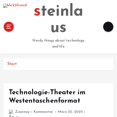
Z
steinla
u
m
I
us
n
h
a
Nerdy things about technology
l
and life
t
s
p
Start
r
i
n
g
Technologie-Theater im
e
n
Westentaschenformat
Zuseway
Kommentar
März 30, 2025