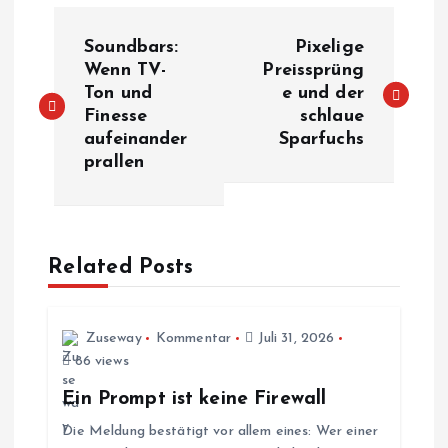
B
Soundbars:
Pixelige
e
Wenn TV-
Preissprüng
Ton und
e und der
Finesse
schlaue
i
aufeinander
Sparfuchs
prallen
t
r
a
Related Posts
g
Zuseway
Kommentar
Juli 31, 2026
s
86 views
Ein Prompt ist keine Firewall
n
Die Meldung bestätigt vor allem eines: Wer einer