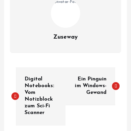
Zuseway
B
Digital
Ein Pinguin
e
Notebooks:
im Windows-
Vom
Gewand
Notizblock
i
zum Sci-Fi
Scanner
t