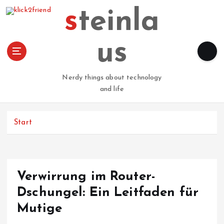
Z
steinla
u
m
I
us
n
h
a
Nerdy things about technology
l
and life
t
s
p
Start
r
i
n
g
Verwirrung im Router-
e
n
Dschungel: Ein Leitfaden für
Mutige