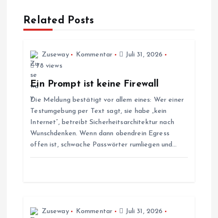
r
a
Related Posts
g
Zuseway
Kommentar
Juli 31, 2026
s
78 views
Ein Prompt ist keine Firewall
n
Die Meldung bestätigt vor allem eines: Wer einer
Testumgebung per Text sagt, sie habe „kein
a
Internet“, betreibt Sicherheitsarchitektur nach
Wunschdenken. Wenn dann obendrein Egress
v
offen ist, schwache Passwörter rumliegen und…
i
g
a
Zuseway
Kommentar
Juli 31, 2026