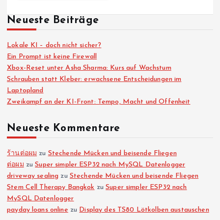
Neueste Beiträge
Lokale KI – doch nicht sicher?
Ein Prompt ist keine Firewall
Xbox-Reset unter Asha Sharma: Kurs auf Wachstum
Schrauben statt Kleber: erwachsene Entscheidungen im
Laptopland
Zweikampf an der KI-Front: Tempo, Macht und Offenheit
Neueste Kommentare
ร้านต่อผม
zu
Stechende Mücken und beisende Fliegen
ต่อผม
zu
Super simpler ESP32 nach MySQL Datenlogger
driveway sealing
zu
Stechende Mücken und beisende Fliegen
Stem Cell Therapy Bangkok
zu
Super simpler ESP32 nach
MySQL Datenlogger
payday loans online
zu
Display des TS80 Lötkolben austauschen