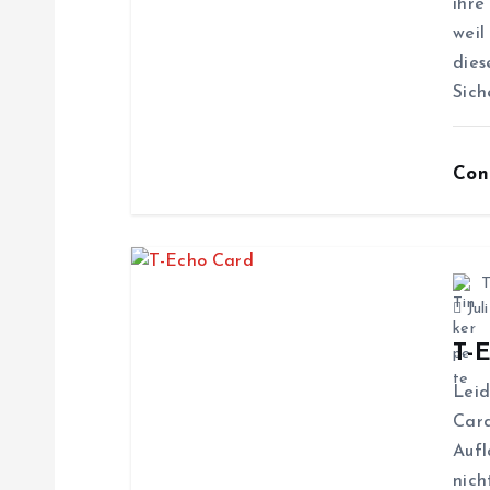
ihre
s
weil
dies
n
Sich
a
Con
v
i
T
Jul
g
T-
Leid
a
Card
Aufl
t
nich