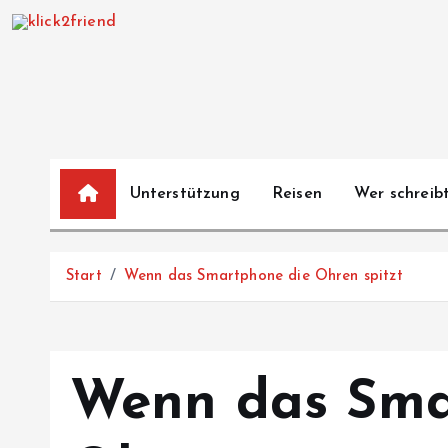
Z
u
m
I
n
h
a
Unterstützung
Reisen
Wer schreibt
l
t
s
Start
Wenn das Smartphone die Ohren spitzt
p
r
i
n
Wenn das Sma
g
e
n