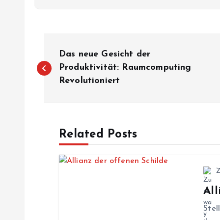
B
Das neue Gesicht der
e
Produktivität: Raumcomputing
Revolutioniert
i
t
Related Posts
r
a
All
g
Stel