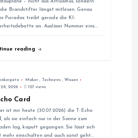
 Baupläne – nicht aus Altruismus, sondern
 die Brandstifter längst mitlesen. Genau
es Paradox treibt gerade die KI-
erheitsdebatte an. Auslöser Nummer eins:…
tinue reading
inkerpete
Maker
,
Technews
,
Wissen
i 28, 2026
127 views
Echo Card
er ist mir heute (30.07.2026) die T-Echo
, als sie einfach nur in der Sonne zum
aden lag, kaputt gegangen. Sie lässt sich
t mehr einschalten und auch sonst geht…