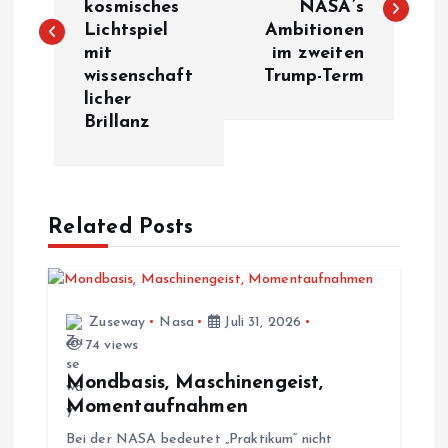
kosmisches
NASA’s
i
Lichtspiel
Ambitionen
mit
im zweiten
t
wissenschaft
Trump-Term
licher
r
Brillanz
a
g
Related Posts
s
n
Zuseway
Nasa
Juli 31, 2026
74 views
a
Mondbasis, Maschinengeist,
v
Momentaufnahmen
Bei der NASA bedeutet „Praktikum“ nicht