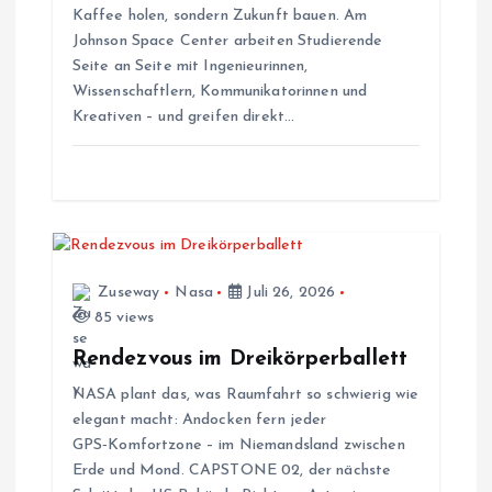
i
Kaffee holen, sondern Zukunft bauen. Am
Johnson Space Center arbeiten Studierende
g
Seite an Seite mit Ingenieurinnen,
Wissenschaftlern, Kommunikatorinnen und
a
Kreativen – und greifen direkt…
t
i
o
Zuseway
Nasa
Juli 26, 2026
85 views
n
Rendezvous im Dreikörperballett
NASA plant das, was Raumfahrt so schwierig wie
elegant macht: Andocken fern jeder
GPS‑Komfortzone – im Niemandsland zwischen
Erde und Mond. CAPSTONE 02, der nächste