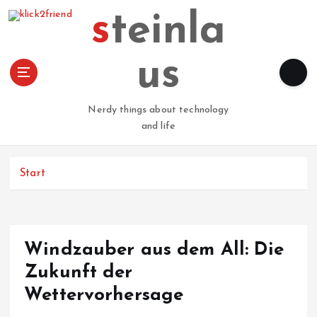
Z
steinla
u
m
I
us
n
h
a
Nerdy things about technology
l
and life
t
s
p
Start
r
i
n
g
Windzauber aus dem All: Die
e
n
Zukunft der
Wettervorhersage