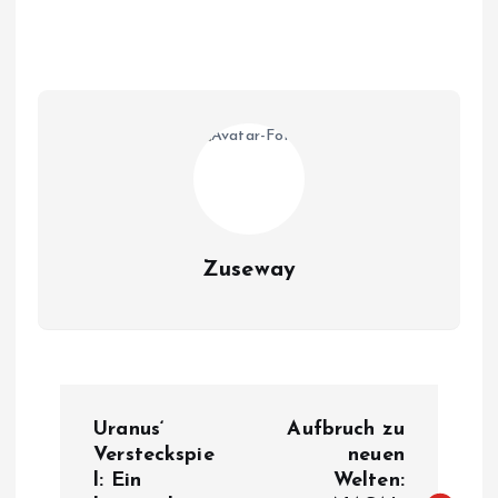
Zuseway
B
Uranus‘
Aufbruch zu
e
Versteckspie
neuen
l: Ein
Welten: