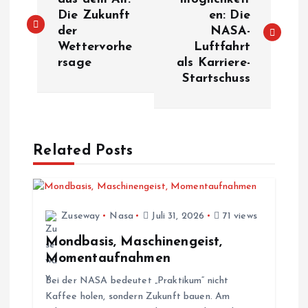
e
Die Zukunft
en: Die
der
NASA-
i
Wettervorhe
Luftfahrt
rsage
als Karriere-
t
Startschuss
r
a
Related Posts
g
s
Zuseway
Nasa
Juli 31, 2026
71 views
n
Mondbasis, Maschinengeist,
Momentaufnahmen
a
Bei der NASA bedeutet „Praktikum“ nicht
Kaffee holen, sondern Zukunft bauen. Am