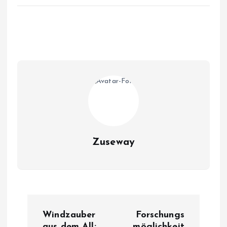
Zuseway
B
Windzauber
Forschungs
aus dem All:
möglichkeit