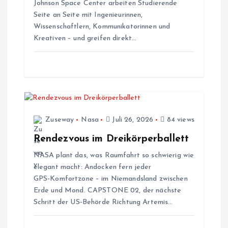
v
Johnson Space Center arbeiten Studierende
Seite an Seite mit Ingenieurinnen,
i
Wissenschaftlern, Kommunikatorinnen und
Kreativen – und greifen direkt…
g
a
t
i
Zuseway
Nasa
Juli 26, 2026
84 views
Rendezvous im Dreikörperballett
o
NASA plant das, was Raumfahrt so schwierig wie
elegant macht: Andocken fern jeder
n
GPS‑Komfortzone – im Niemandsland zwischen
Erde und Mond. CAPSTONE 02, der nächste
Schritt der US‑Behörde Richtung Artemis…