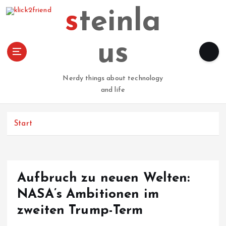
Z
steinla
u
m
I
us
n
h
a
Nerdy things about technology
l
and life
t
s
p
Start
r
i
n
g
Aufbruch zu neuen Welten:
e
n
NASA’s Ambitionen im
zweiten Trump-Term