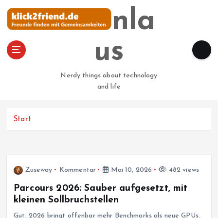
Z
steinla
u
m
I
us
n
h
a
Nerdy things about technology
l
and life
t
s
p
Start
r
i
n
g
Zuseway
Kommentar
Mai 10, 2026
482 views
e
n
Parcours 2026: Sauber aufgesetzt, mit
kleinen Sollbruchstellen
Gut, 2026 bringt offenbar mehr Benchmarks als neue GPUs.