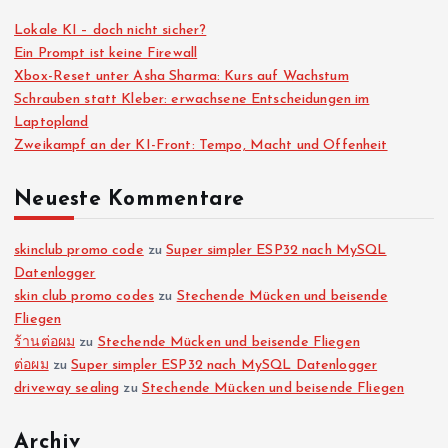
e
Lokale KI – doch nicht sicher?
i
Ein Prompt ist keine Firewall
Xbox-Reset unter Asha Sharma: Kurs auf Wachstum
Schrauben statt Kleber: erwachsene Entscheidungen im
t
Laptopland
Zweikampf an der KI-Front: Tempo, Macht und Offenheit
e
Neueste Kommentare
n
n
skinclub promo code
zu
Super simpler ESP32 nach MySQL
Datenlogger
skin club promo codes
zu
Stechende Mücken und beisende
u
Fliegen
ร้านต่อผม
zu
Stechende Mücken und beisende Fliegen
m
ต่อผม
zu
Super simpler ESP32 nach MySQL Datenlogger
driveway sealing
zu
Stechende Mücken und beisende Fliegen
m
Archiv