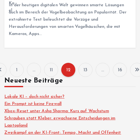
In der heutigen digitalen Welt gewinnen smarte Lösungen
auch im Bereich der Vogelbeobachtung an Popularität. Der
extrahierte Text beleuchtet die Vorzüge und
Herausforderungen von smarten Vogelhäuschen, die mit
Kameras, Apps…
1
…
11
12
13
…
16
S
Neueste Beiträge
e
Lokale KI – doch nicht sicher?
i
Ein Prompt ist keine Firewall
Xbox-Reset unter Asha Sharma: Kurs auf Wachstum
Schrauben statt Kleber: erwachsene Entscheidungen im
t
Laptopland
Zweikampf an der KI-Front: Tempo, Macht und Offenheit
e