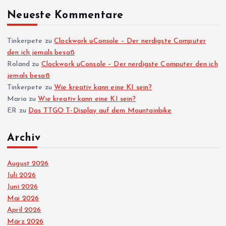
Neueste Kommentare
n
n
Tinkerpete
zu
Clockwork uConsole – Der nerdigste Computer
den ich jemals besaß
Roland
zu
Clockwork uConsole – Der nerdigste Computer den ich
u
jemals besaß
Tinkerpete
zu
Wie kreativ kann eine KI sein?
m
Mario
zu
Wie kreativ kann eine KI sein?
ER
zu
Das TTGO T-Display auf dem Mountainbike
m
Archiv
e
August 2026
r
Juli 2026
Juni 2026
i
Mai 2026
April 2026
e
März 2026