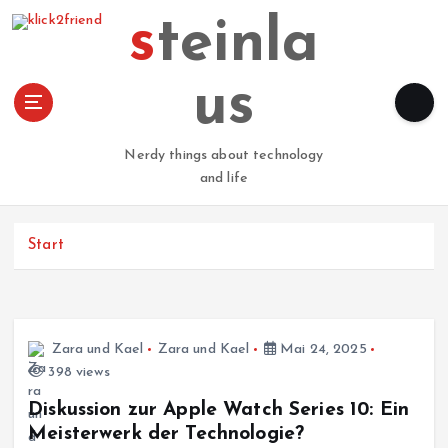
Z
steinla
u
m
I
us
n
h
a
Nerdy things about technology
l
and life
t
s
p
Start
r
i
n
g
Zara und Kael
Zara und Kael
Mai 24, 2025
e
398 views
n
Diskussion zur Apple Watch Series 10: Ein
Meisterwerk der Technologie?